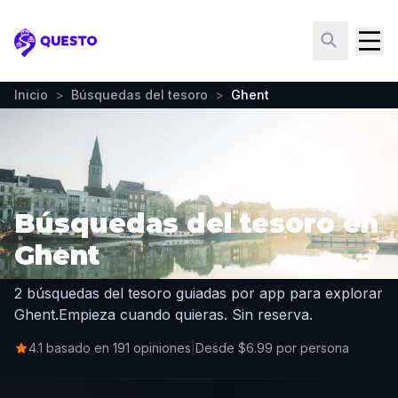
Questo
Inicio
>
Búsquedas del tesoro
>
Ghent
Búsquedas del tesoro en
Ghent
2 búsquedas del tesoro guiadas por app para explorar
Ghent.
Empieza cuando quieras. Sin reserva.
4.1 basado en 191 opiniones
|
Desde $6.99 por persona