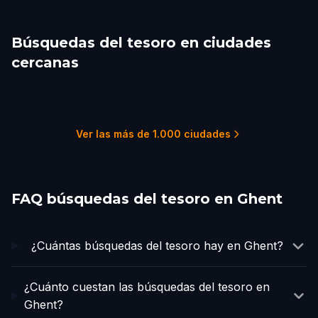
Búsquedas del tesoro en ciudades
cercanas
Bruges
Brussels
Mechelen
Antwerp
Woluwe-Saint-
Kraainem
Lambert
1 recorridos
8 recorridos
1 recorridos
2 recorridos
1 recorridos
2 recorridos
Ver las más de 1.000 ciudades
FAQ búsquedas del tesoro en Ghent
¿Cuántas búsquedas del tesoro hay en Ghent?
¿Cuánto cuestan las búsquedas del tesoro en
Ghent?