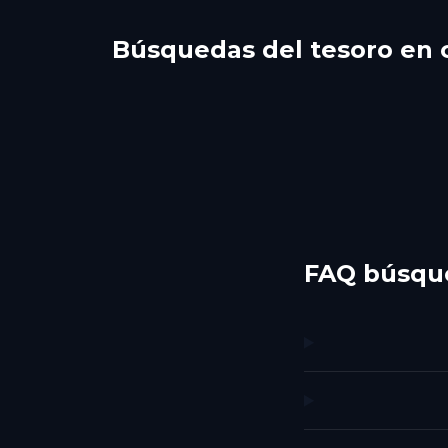
Búsquedas del tesoro en 
Bethlehem
Rea
Princeton
Phil
2 recorridos
1 recorridos
FAQ búsque