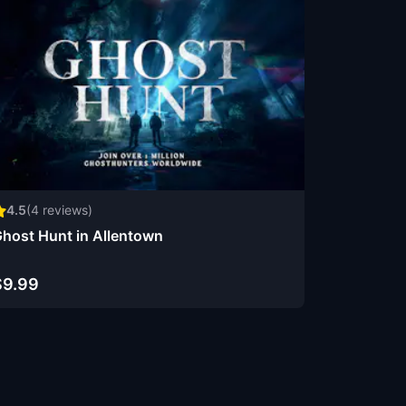
4.5
(
4
reviews)
host Hunt in Allentown
$9.99