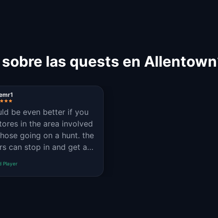
 sobre las quests en Allentown
yemr1
uld be even better if you
tores in the area involved
those going on a hunt. the
rs can stop in and get a
from the store, which may
d Player
increase sales for them.
nice to work together to
r a community.