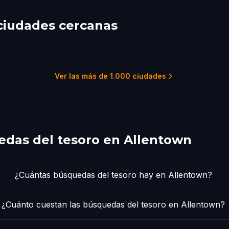
ciudades cercanas
ding
Lambertville
adelphia
2 recorridos
1 rec
22 recorridos
Ver las más de 1.000 ciudades
das del tesoro en Allentown
¿Cuántas búsquedas del tesoro hay en Allentown?
¿Cuánto cuestan las búsquedas del tesoro en Allentown?