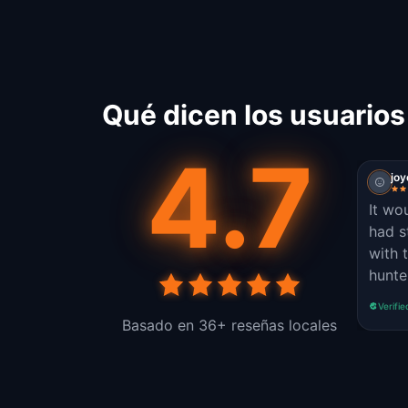
Qué dicen los usuarios
4.7
jo
It wo
had s
with 
hunte
clue 
Verifie
even 
Basado en 36+ reseñas locales
it's 
bette