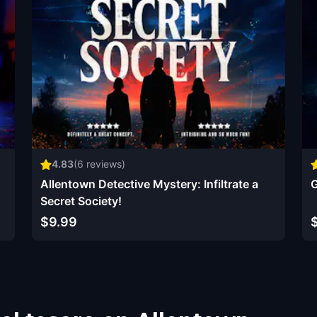
4.83
(
6
reviews)
Allentown Detective Mystery: Infiltrate a
G
Secret Society!
$9.99