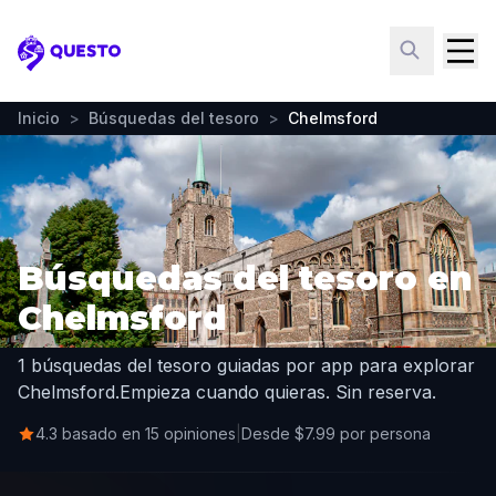
Questo
Inicio
>
Búsquedas del tesoro
>
Chelmsford
Búsquedas del tesoro en
Chelmsford
1 búsquedas del tesoro guiadas por app para explorar
Chelmsford.
Empieza cuando quieras. Sin reserva.
4.3 basado en 15 opiniones
|
Desde $7.99 por persona