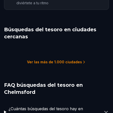
diviértete a tu ritmo
Búsquedas del tesoro en ciudades
cercanas
Colchester
Lavenham
London
Letchworth
Cambridge, UK
Ipswich
6 recorridos
1 recorridos
60 recorridos
1 recorridos
5 recorridos
2 recorridos
Ver las más de 1.000 ciudades
FAQ búsquedas del tesoro en
Chelmsford
¿Cuántas búsquedas del tesoro hay en