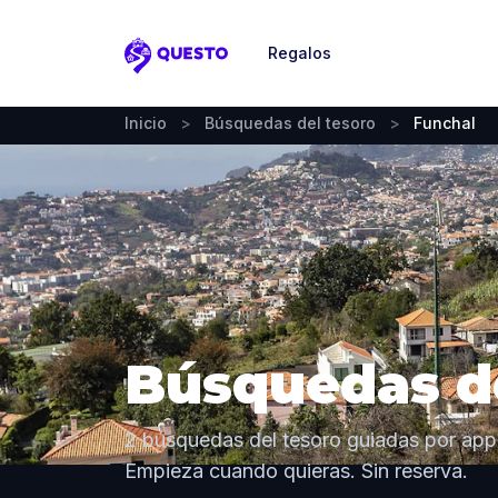
Regalos
Questo
Inicio
>
Búsquedas del tesoro
>
Funchal
Búsquedas de
2 búsquedas del tesoro guiadas por app 
Empieza cuando quieras. Sin reserva.