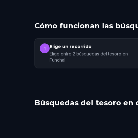
Cómo funcionan las búsqu
Elige un recorrido
1
Elige entre 2 búsquedas del tesoro en
Funchal
Búsquedas del tesoro en 
Garachico
Las 
Estoril
Sint
1 recorridos
1 recorridos