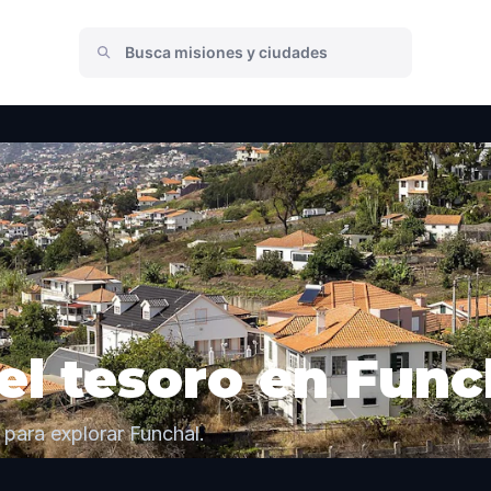
l tesoro en Func
para explorar Funchal.