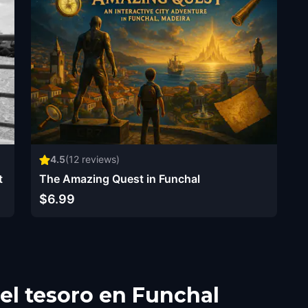
4.5
(
12
reviews)
t
The Amazing Quest in Funchal
$6.99
l tesoro en Funchal