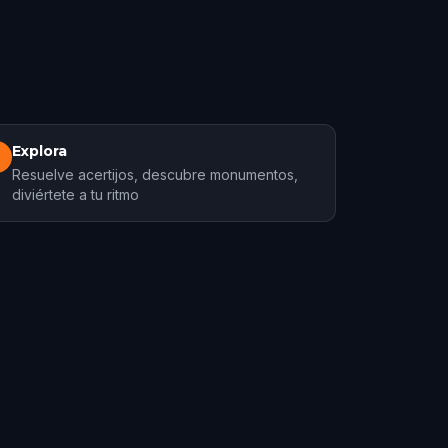
Explora
3
Resuelve acertijos, descubre monumentos,
diviértete a tu ritmo
Faro
orridos
1 recorridos