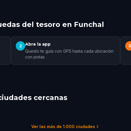
edas del tesoro en Funchal
Abre la app
2
Questo te guía con GPS hasta cada ubicación
con pistas
ciudades cercanas
Palmas de Gran Canaria
Lagos
ra
5 recorridos
1 rec
1 recorridos
Ver las más de 1.000 ciudades