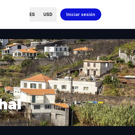
ES
USD
Iniciar sesión
hal