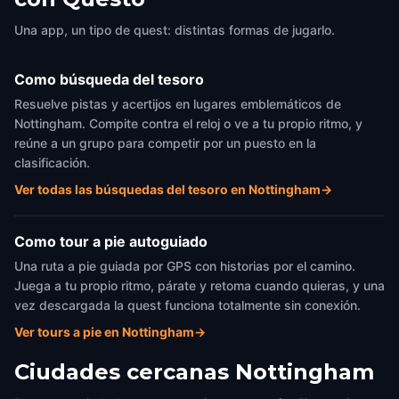
Una app, un tipo de quest: distintas formas de jugarlo.
Como búsqueda del tesoro
Resuelve pistas y acertijos en lugares emblemáticos de
Nottingham. Compite contra el reloj o ve a tu propio ritmo, y
reúne a un grupo para competir por un puesto en la
clasificación.
Ver todas las búsquedas del tesoro en Nottingham
→
Como tour a pie autoguiado
Una ruta a pie guiada por GPS con historias por el camino.
Juega a tu propio ritmo, párate y retoma cuando quieras, y una
vez descargada la quest funciona totalmente sin conexión.
Ver tours a pie en Nottingham
→
Ciudades cercanas
Nottingham