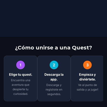
¿Cómo unirse a una Quest?
1
2
3
Elige tu quest.
Descarga la
Empieza y
app.
diviértete.
Encuentra una
aventura que
Descarga y
Ve al punto de
despierte tu
regístrate en
salida y ¡a jugar!
curiosidad.
segundos.