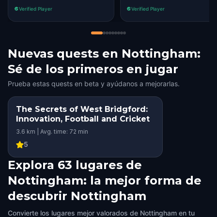
Verified Player
Verified Player
Nuevas quests en Nottingham:
Sé de los primeros en jugar
Prueba estas quests en beta y ayúdanos a mejorarlas.
The Secrets of West Bridgford:
SQUAD CHALLENGE
Innovation, Football and Cricket
3.6 km | Avg. time: 72 min
5
Explora 63 lugares de
Nottingham: la mejor forma de
descubrir Nottingham
Convierte los lugares mejor valorados de Nottingham en tu