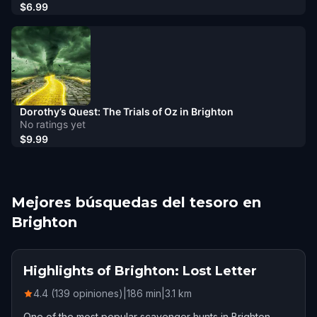
$6.99
Dorothy’s Quest: The Trials of Oz in Brighton
No ratings yet
$9.99
Mejores búsquedas del tesoro en
Brighton
Highlights of Brighton: Lost Letter
4.4 (139 opiniones)
|
186
min
|
3.1
km
One of the most popular scavenger hunts in Brighton,