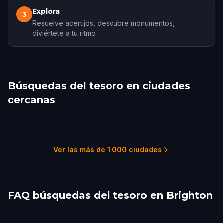
Explora
3
Resuelve acertijos, descubre monumentos,
diviértete a tu ritmo
Búsquedas del tesoro en ciudades
cercanas
Eastbourne
Portsmouth, UK
London
Winchester, UK
Southampton
Reading, UK
1 recorridos
1 recorridos
60 recorridos
1 recorridos
2 recorridos
1 recorridos
Ver las más de 1.000 ciudades
FAQ búsquedas del tesoro en Brighton