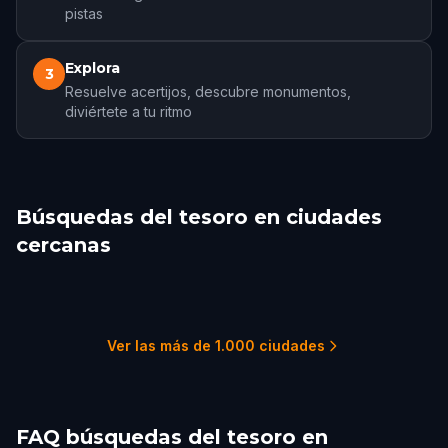
pistas
Explora
3
Resuelve acertijos, descubre monumentos,
diviértete a tu ritmo
Búsquedas del tesoro en ciudades
cercanas
San Nicolas
Cartagena
Santo Domingo
Punta Cana
San Juan
Medellín
1 recorridos
1 recorridos
1 recorridos
1 recorridos
1 recorridos
2 recorridos
Ver las más de 1.000 ciudades
FAQ búsquedas del tesoro en