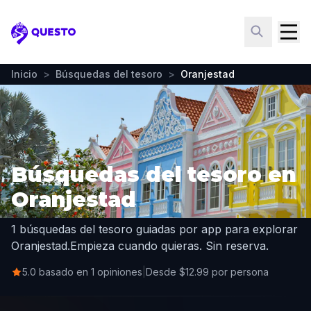
Questo
Inicio
>
Búsquedas del tesoro
>
Oranjestad
Búsquedas del tesoro en
Oranjestad
1 búsquedas del tesoro guiadas por app para explorar
Oranjestad.
Empieza cuando quieras. Sin reserva.
5.0 basado en 1 opiniones
|
Desde $12.99 por persona