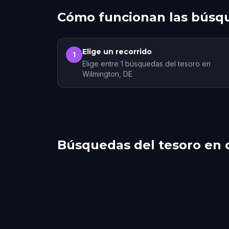
Cómo funcionan las búsqu
Elige un recorrido
1
Elige entre 1 búsquedas del tesoro en
Wilmington, DE
Búsquedas del tesoro en 
Philadelphia
Vine
Reading
Lamb
22 recorridos
2 recorridos