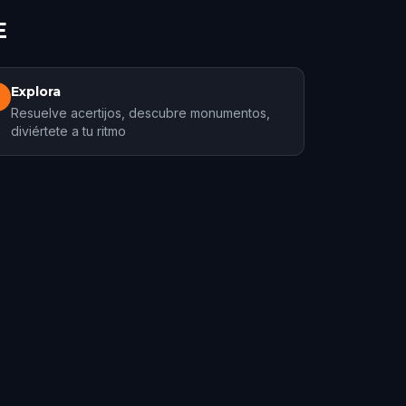
E
Explora
3
Resuelve acertijos, descubre monumentos,
diviértete a tu ritmo
Lancaster, PA
orridos
2 recorridos