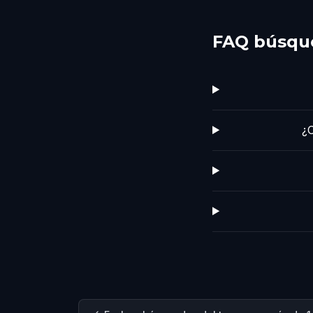
FAQ búsque
¿C