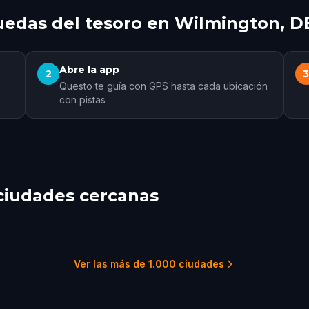
edas del tesoro en Wilmington, D
Abre la app
2
Questo te guía con GPS hasta cada ubicación
con pistas
ciudades cercanas
land
Dover
ertville
1 recorridos
1 rec
1 recorridos
Ver las más de 1.000 ciudades