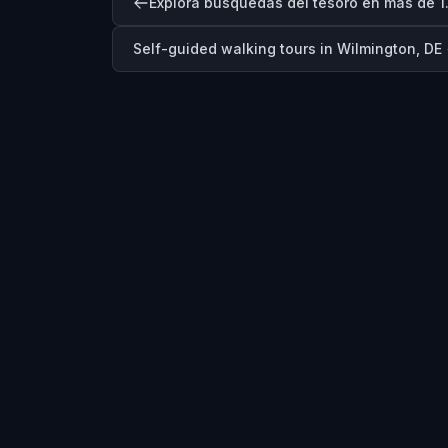
Explora búsquedas del tesoro en más de 1
Self-guided walking tours in
Wilmington, DE