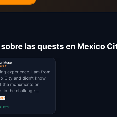
 sobre las quests en Mexico Ci
ner Muse
ng experience. I am from
o City and didn't know
f the monuments or
ts in the challenge.
dible
ore
d Player