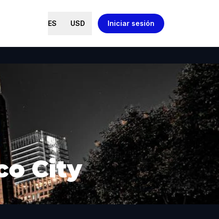
ES
USD
Iniciar sesión
co City