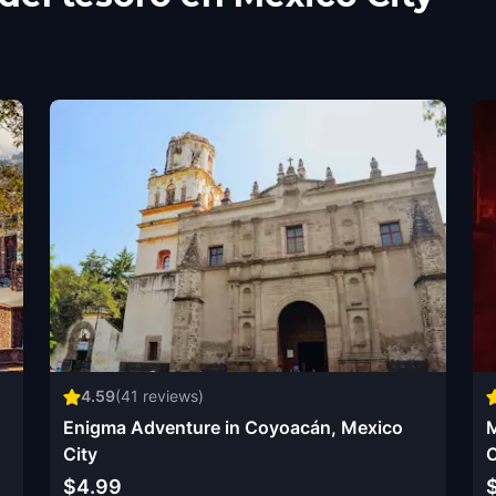
4.59
(
41
reviews)
Enigma Adventure in Coyoacán, Mexico
M
City
C
$4.99