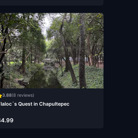
3.88
(
8
reviews)
laloc´s Quest in Chapultepec
$4.99