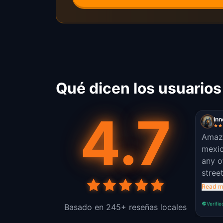
Qué dicen los usuarios
4.7
In
Amazi
mexic
any o
stree
Incre
Read m
Verifie
Basado en 245+ reseñas locales