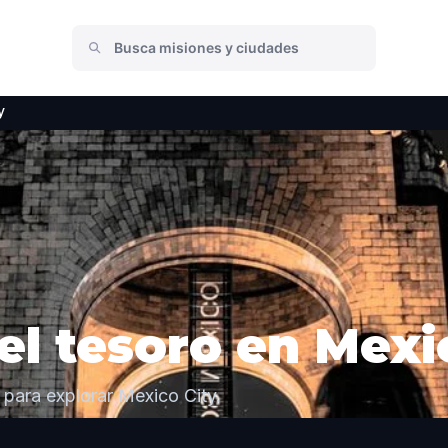
y
l tesoro en Mexi
para explorar Mexico City.