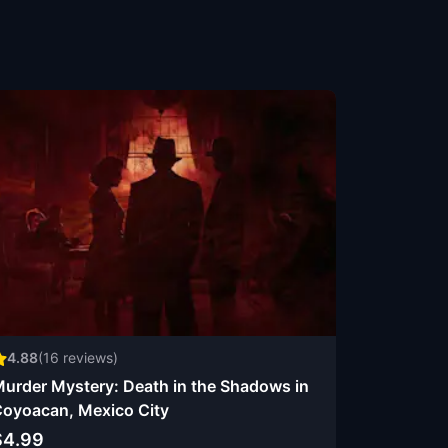
4.88
(
16
reviews)
urder Mystery: Death in the Shadows in
oyoacan, Mexico City
$4.99