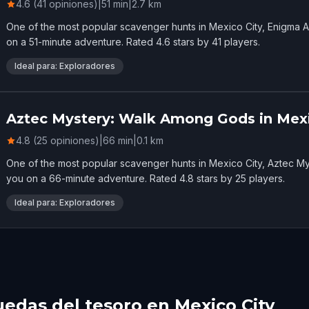
4.6 (41 opiniones)
|
51
min
|
2.7
km
One of the most popular scavenger hunts in Mexico City, Enigma 
on a 51-minute adventure. Rated 4.6 stars by 41 players.
Ideal para: Exploradores
Aztec Mystery: Walk Among Gods in Mexi
4.8 (25 opiniones)
|
66
min
|
0.1
km
One of the most popular scavenger hunts in Mexico City, Aztec M
you on a 66-minute adventure. Rated 4.8 stars by 25 players.
Ideal para: Exploradores
edas del tesoro en Mexico City