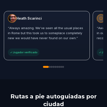
Heath Scarinci
“
Always amazing. We've seen all the usual places
“
Awese
in Rome but this took us to someplace completely
in our
new we would have never found on our own.
”
recomm
Jugador verificado
Jug
Rutas a pie autoguiadas por
ciudad