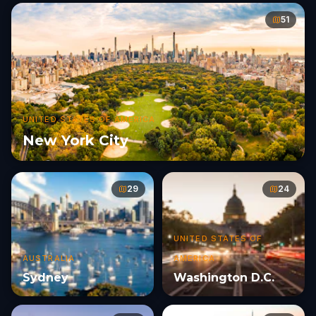
51
UNITED STATES OF AMERICA
New York City
29
24
UNITED STATES OF
AUSTRALIA
AMERICA
Sydney
Washington D.C.