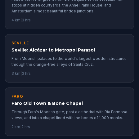
stops at hidden courtyards, the Anne Frank House, and
Amsterdam's most beautiful bridge junctions.
4 km
|
3 hrs
SEVILLE
Seville: Alcázar to Metropol Parasol
From Moorish palaces to the world's largest wooden structure,
through the orange-tree alleys of Santa Cruz.
3 km
|
3 hrs
FARO
Faro Old Town & Bone Chapel
Through Faro's Moorish gate, past a cathedral with Ria Formosa
views, and into a chapel lined with the bones of 1,000 monks.
2 km
|
2 hrs