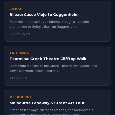
BILBAO
Bilbao: Casco Viejo to Guggenheim
From the medieval Seven Streets through a riverside
promenade to Gehry's titanium Guggenheim.
3.5 km
|
2.5 hrs
TAORMINA
Taormina: Greek Theatre Clifftop Walk
From Porta Messina to the Greek Theatre, with Mount Etna
views between ancient columns.
2 km
|
2.5 hrs
MELBOURNE
Melbourne Laneway & Street Art Tour
Street art laneways, Victorian arcades, and Melbourne's
legendary coffee culture in one walkable loop.