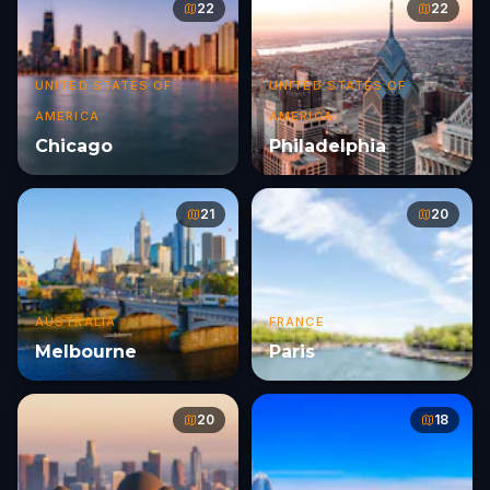
22
22
UNITED STATES OF
UNITED STATES OF
AMERICA
AMERICA
Chicago
Philadelphia
21
20
AUSTRALIA
FRANCE
Melbourne
Paris
20
18