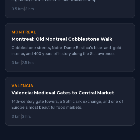
3.5 km
|
3 hrs
MONTREAL
Montreal: Old Montreal Cobblestone Walk
Cobblestone streets, Notre-Dame Basilica's blue-and-gold
interior, and 400 years of history along the St. Lawrence.
3 km
|
2.5 hrs
VALENCIA
Valencia: Medieval Gates to Central Market
14th-century gate towers, a Gothic silk exchange, and one of
Europe's most beautiful food markets.
3 km
|
3 hrs