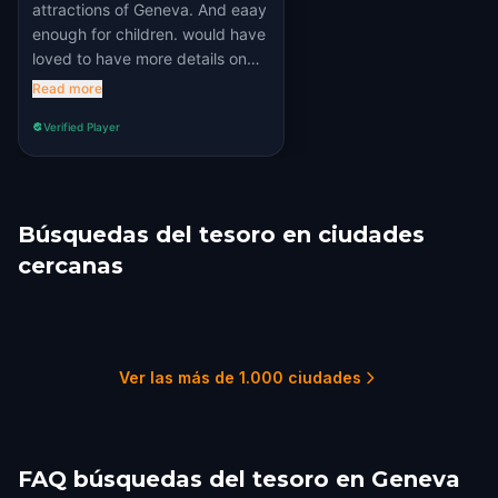
attractions of Geneva. And eaay
enough for children. would have
loved to have more details on
the story like what piece we get
Read more
after each quest.
Verified Player
Búsquedas del tesoro en ciudades
cercanas
Ferney-Voltaire
Lausanne
Chamonix-Mont-Blanc
Chambéry
Fribourg
Lyon
1 recorridos
1 recorridos
1 recorridos
1 recorridos
1 recorridos
5 recorridos
Ver las más de 1.000 ciudades
FAQ búsquedas del tesoro en Geneva