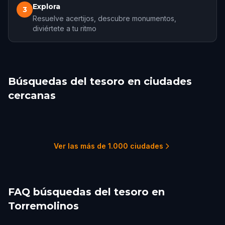
Explora
3
Resuelve acertijos, descubre monumentos,
diviértete a tu ritmo
Búsquedas del tesoro en ciudades
cercanas
Benalmádena
Mijas
Malaga
Fuengirola
Marbella
Estepona
2 recorridos
1 recorridos
6 recorridos
2 recorridos
5 recorridos
1 recorridos
Ver las más de 1.000 ciudades
FAQ búsquedas del tesoro en
Torremolinos