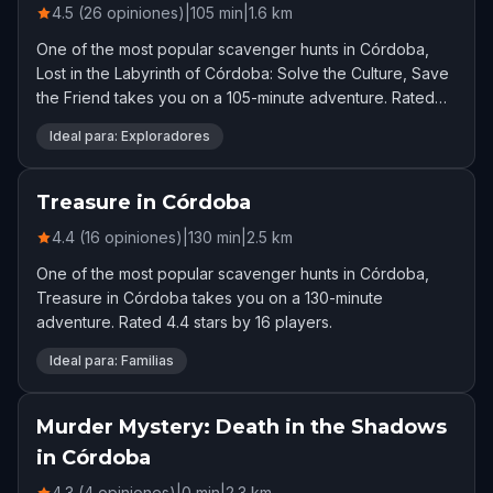
4.5 (26 opiniones)
|
105
min
|
1.6
km
One of the most popular scavenger hunts in Córdoba,
Lost in the Labyrinth of Córdoba: Solve the Culture, Save
the Friend takes you on a 105-minute adventure. Rated
4.5 stars by 26 players.
Ideal para: Exploradores
Treasure in Córdoba
4.4 (16 opiniones)
|
130
min
|
2.5
km
One of the most popular scavenger hunts in Córdoba,
Treasure in Córdoba takes you on a 130-minute
adventure. Rated 4.4 stars by 16 players.
Ideal para: Familias
Murder Mystery: Death in the Shadows
in Córdoba
4.3 (4 opiniones)
|
0
min
|
2.3
km