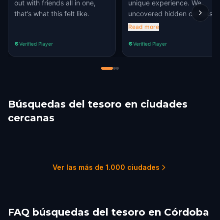
out with friends all in one,
unique experience. We
that’s what this felt like.
uncovered hidden corners o
the city, faced fun
Read more
challenges, and learned
Verified Player
Verified Player
interesting facts along the
way.
Búsquedas del tesoro en ciudades
cercanas
Seville
Granada
Malaga
Torremolinos
Mijas
Benalmádena
7 recorridos
7 recorridos
6 recorridos
1 recorridos
1 recorridos
2 recorridos
Ver las más de 1.000 ciudades
FAQ búsquedas del tesoro en Córdoba