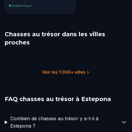
Verified Player
Chasses au trésor dans les villes
proches
Marbella
Gibraltar
Algeciras
Fuengirola
Mijas
Benalmádena
5 parcours
1 parcours
4 parcours
2 parcours
1 parcours
2 parcours
Voir les 1 000+ villes
FAQ chasses au trésor à Estepona
Combien de chasses au trésor y a-t-il à
Estepona ?