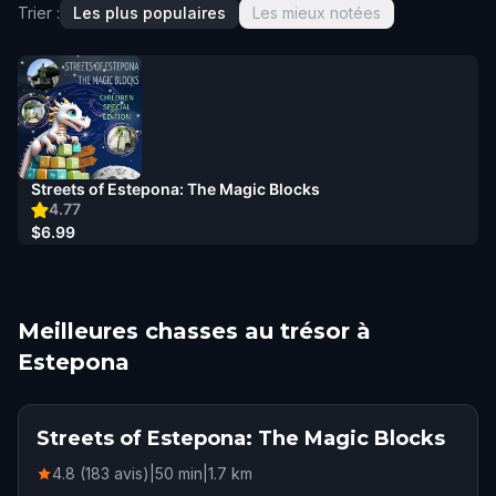
Trier :
Les plus populaires
Les mieux notées
Streets of Estepona: The Magic Blocks
4.77
$6.99
Meilleures chasses au trésor à
Estepona
Streets of Estepona: The Magic Blocks
4.8 (183 avis)
|
50
min
|
1.7
km