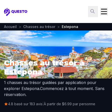
Questo
Accueil
>
Chasses au trésor
>
Estepona
Chasses au trésor à
Estepona
1 chasses au trésor guidées par application pour
explorer Estepona.
Commencez à tout moment. Sans
réservation.
4.8 basé sur 183 avis
|
À partir de $6.99 par personne