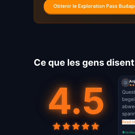
Obtenir le Exploration Pass Budap
Ce que les gens disent
4.5
Anj
Quest
begei
abwec
spann
wir u
Read m
inter
Verifie