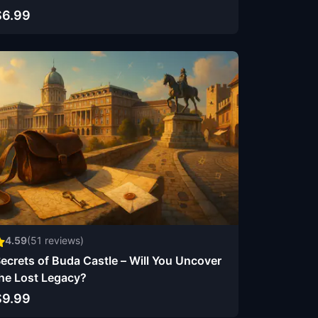
$6.99
4.59
(
51
reviews)
ecrets of Buda Castle – Will You Uncover
he Lost Legacy?
$9.99