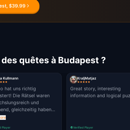
est, $39.99
 des quêtes à Budapest ?
a Kullmann
KraljMatjaz
o hat uns richtig
Great story, interesting
stert! Die Rätsel waren
information and logical puz
hslungsreich und
end, gleichzeitig haben
nterwegs viele
ore
essante Fakten über
d Player
Verified Player