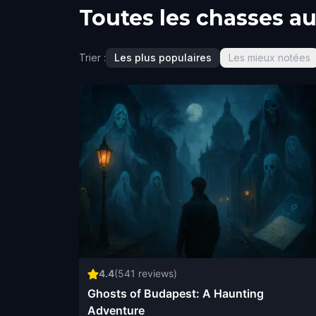
Toutes les chasses au
Trier :
Les plus populaires
Les mieux notées
4.4
(
541
reviews)
Ghosts of Budapest: A Haunting
Adventure