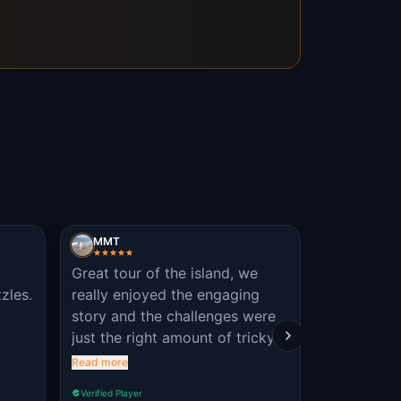
MMT
MMT
Great tour of the island, we
Great tour
zles.
really enjoyed the engaging
area with 
story and the challenges were
and challe
just the right amount of tricky.
7yo especi
dramatic m
Read more
Read more
aspect of 
Verified Player
Verified Player