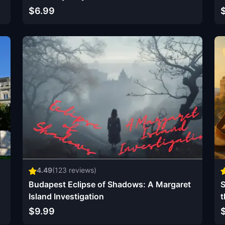
$6.99
4.49
(
123
reviews)
Budapest Eclipse of Shadows: A Margaret
S
Island Investigation
t
$9.99