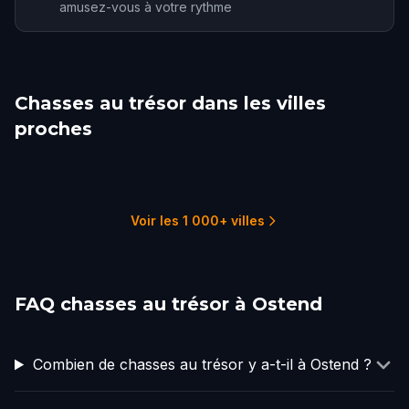
amusez-vous à votre rythme
Chasses au trésor dans les villes
proches
Bruges
Ghent
Lille
Zierikzee
Antwerp
Margate
1 parcours
2 parcours
2 parcours
1 parcours
2 parcours
1 parcours
Voir les 1 000+ villes
FAQ chasses au trésor à Ostend
Combien de chasses au trésor y a-t-il à Ostend ?