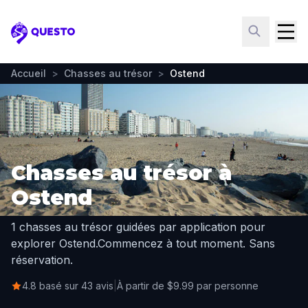
Questo
Accueil
>
Chasses au trésor
>
Ostend
Chasses au trésor à
Ostend
1 chasses au trésor guidées par application pour
explorer Ostend.
Commencez à tout moment. Sans
réservation.
4.8 basé sur 43 avis
|
À partir de $9.99 par personne