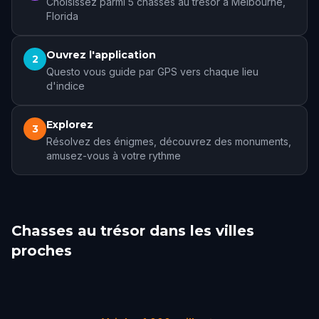
Choisissez parmi 5 chasses au trésor à Melbourne,
Florida
Ouvrez l'application
2
Questo vous guide par GPS vers chaque lieu
d'indice
Explorez
3
Résolvez des énigmes, découvrez des monuments,
amusez-vous à votre rythme
Chasses au trésor dans les villes
proches
Palm Bay
Cocoa
Titusville
Orlando
Winter Park
Jensen Beach
1 parcours
1 parcours
1 parcours
15 parcours
4 parcours
1 parcours