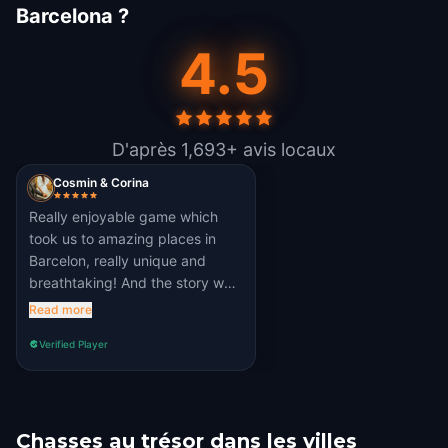
Barcelona ?
4.5
D'après 1,693+ avis locaux
Cosmin & Corina
Really enjoyable game which
took us to amazing places in
Barcelon, really unique and
breathtaking! And the story was
cute and easy-going walking
Read more
you between all these places.
Verified Player
Chasses au trésor dans les villes