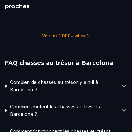
proches
Olot
Alcúdia
Valldemossa
Carcassonne
Palma
Palma Nova
1 parcours
1 parcours
1 parcours
2 parcours
8 parcours
1 parcours
Voir les 1 000+ villes
FAQ chasses au trésor à Barcelona
Combien de chasses au trésor y a-t-il à
Barcelona ?
Combien coûtent les chasses au trésor à
Barcelona ?
Comment fonctionnent les chasses au trésor