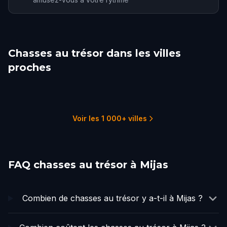
Chasses au trésor dans les villes
proches
Fuengirola
Benalmádena
Torremolinos
Malaga
Marbella
Estepona
2 parcours
2 parcours
1 parcours
6 parcours
5 parcours
1 parcours
Voir les 1 000+ villes
FAQ chasses au trésor à Mijas
Combien de chasses au trésor y a-t-il à Mijas ?