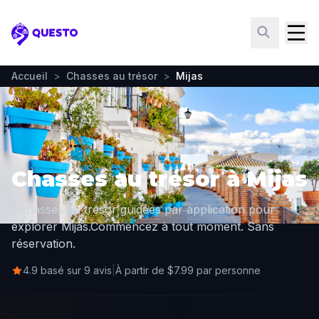
Questo
Accueil
>
Chasses au trésor
>
Mijas
Chasses au trésor à Mijas
1 chasses au trésor guidées par application pour
explorer Mijas.
Commencez à tout moment. Sans
réservation.
4.9 basé sur 9 avis
|
À partir de $7.99 par personne