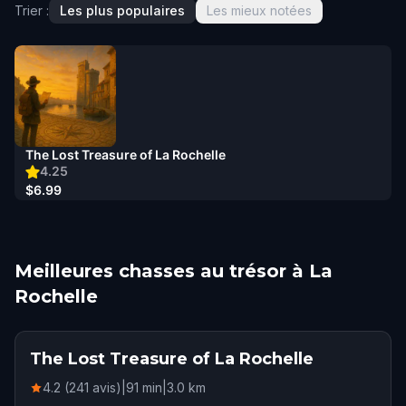
Trier :
Les plus populaires
Les mieux notées
The Lost Treasure of La Rochelle
4.25
$6.99
Meilleures chasses au trésor à La
Rochelle
The Lost Treasure of La Rochelle
4.2 (241 avis)
|
91
min
|
3.0
km