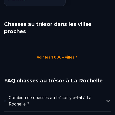
Chasses au trésor dans les villes
proches
Nantes
Bordeaux
Saint-Emilion
Tours
Mont Saint Michel
San Sebastián
2 parcours
3 parcours
1 parcours
2 parcours
1 parcours
2 parcours
Voir les 1 000+ villes
FAQ chasses au trésor à La Rochelle
Combien de chasses au trésor y a-t-il à La
Rochelle ?