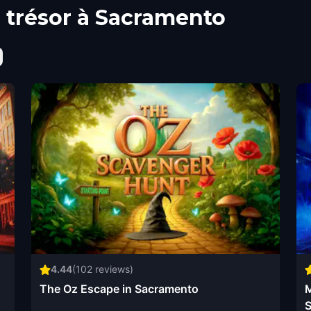
u trésor à Sacramento
4.44
(
102
reviews)
The Oz Escape in Sacramento
M
S