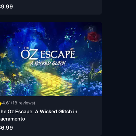
$9.99
4.61
(
18
reviews)
he Oz Escape: A Wicked Glitch in
acramento
$6.99