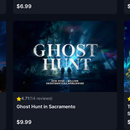
$6.99
4.71
(
14
reviews)
Ghost Hunt in Sacramento
T
S
$9.99