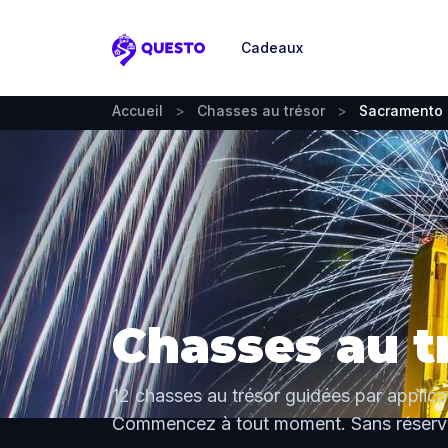
Cadeaux
Questo
Accueil
>
Chasses au trésor
>
Sacramento
Chasses au t
12 chasses au trésor guidées par applic
Commencez à tout moment. Sans réserva