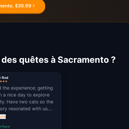
amento, $39.99
t des quêtes à Sacramento ?
y Rod
 the experience; getting
n a nice day to explore
ity. Have two cats so the
tory resonated with us.
us a chance to have
ore
us conversations about
d Player