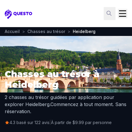
Questo
Accueil
>
Chasses au trésor
>
Heidelberg
Chasses au trésor à
Heidelberg
2 chasses au trésor guidées par application pour
explorer Heidelberg.
Commencez à tout moment. Sans
réservation.
4.3 basé sur 122 avis
|
À partir de $9.99 par personne