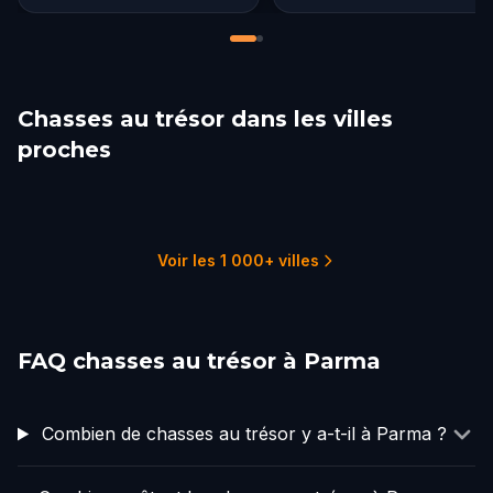
Chasses au trésor dans les villes
proches
Modena
Piacenza
Brescia
Bologna
Verona
Bergamo
1 parcours
1 parcours
1 parcours
5 parcours
2 parcours
1 parcours
Voir les 1 000+ villes
FAQ chasses au trésor à Parma
Combien de chasses au trésor y a-t-il à Parma ?