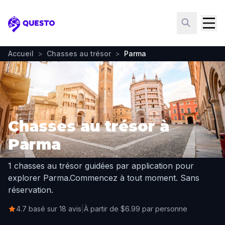
Questo
Accueil
>
Chasses au trésor
>
Parma
Chasses au trésor à
Parma
1 chasses au trésor guidées par application pour
explorer Parma.
Commencez à tout moment. Sans
réservation.
4.7 basé sur 18 avis
|
À partir de $6.99 par personne