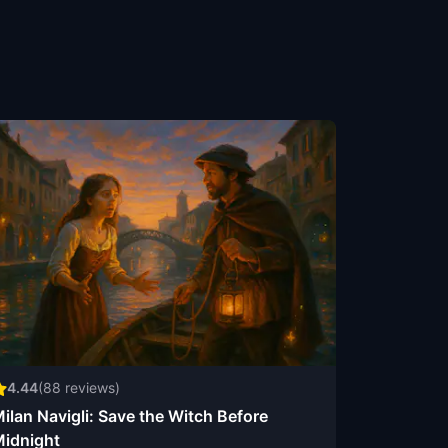
4.44
(
88
reviews)
ilan Navigli: Save the Witch Before
idnight