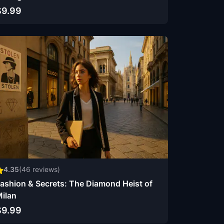
$9.99
4.35
(
46
reviews)
ashion & Secrets: The Diamond Heist of
ilan
$9.99