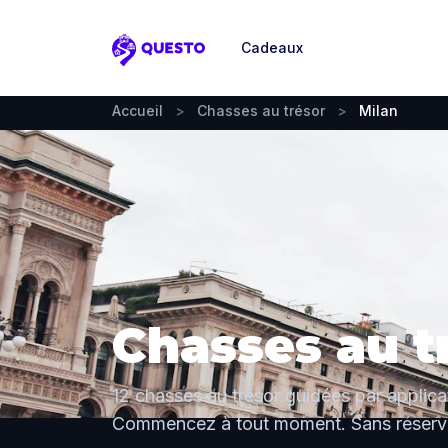
Cadeaux
Questo
Accueil
>
Chasses au trésor
>
Milan
Chasses au t
12 chasses au trésor guidées par applica
Commencez à tout moment. Sans réserva