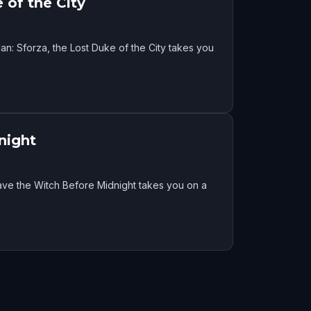
 of the City
lan: Sforza, the Lost Duke of the City takes you
night
Save the Witch Before Midnight takes you on a