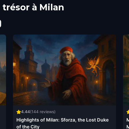
 trésor à Milan
4.44
(
144
reviews)
Highlights of Milan: Sforza, the Lost Duke
M
of the City
M