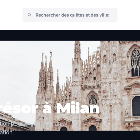
résor à Milan
tion pour explorer Milan.
tion.