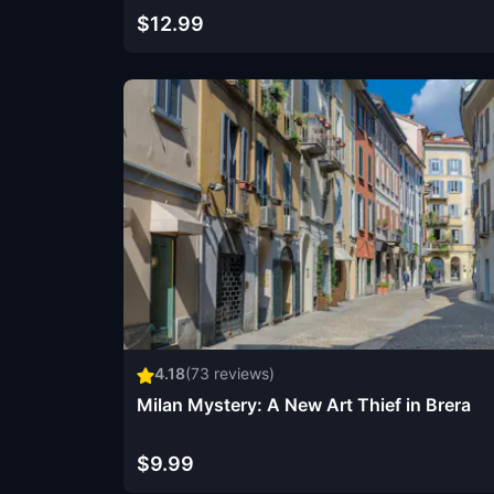
$12.99
4.18
(
73
reviews)
Milan Mystery: A New Art Thief in Brera
$9.99