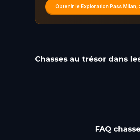
Obtenir le Exploration Pass Milan,
Chasses au trésor dans les
Milan
Com
Brescia
Par
1 parcours
1 parcours
FAQ chasse