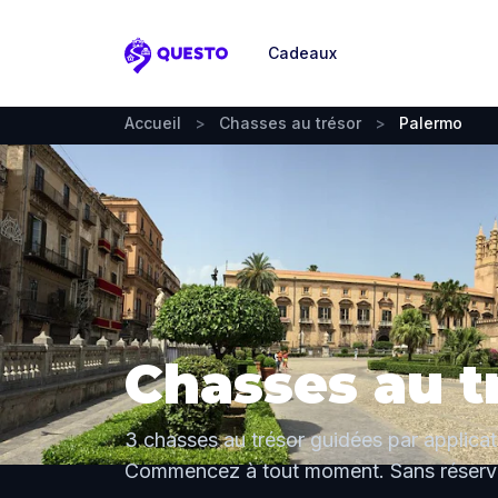
Cadeaux
Questo
Accueil
>
Chasses au trésor
>
Palermo
Chasses au t
3 chasses au trésor guidées par applicat
Commencez à tout moment. Sans réserva