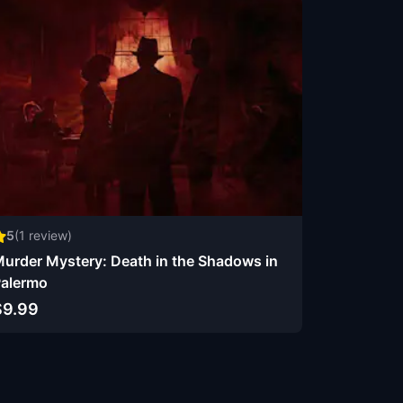
5
(
1
review)
urder Mystery: Death in the Shadows in
alermo
$9.99