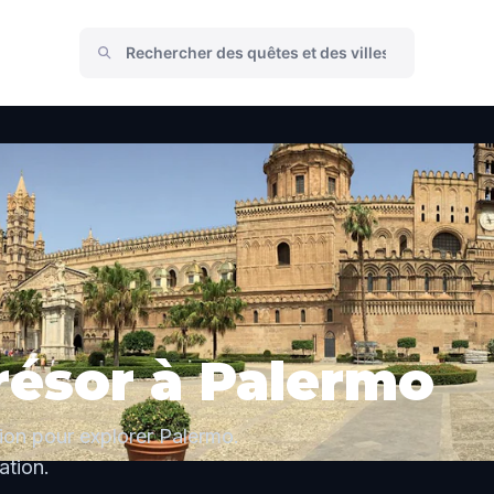
résor à Palermo
ion pour explorer Palermo.
tion.