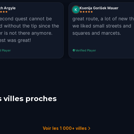
ch Argyle
Ksenija Gorišek Mauer
econd quest cannot be
great route, a lot of new th
d without the tip since the
we liked small streets and
r is not there anymore.
squares and marcets.
est was great!
d Player
Verified Player
 villes proches
nia
Taormina
peii
2 parcours
1 p
1 parcours
Voir les 1 000+ villes