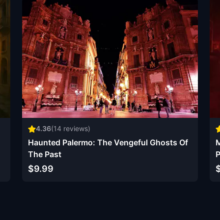
4.36
(
14
reviews)
Haunted Palermo: The Vengeful Ghosts Of
M
The Past
P
$9.99