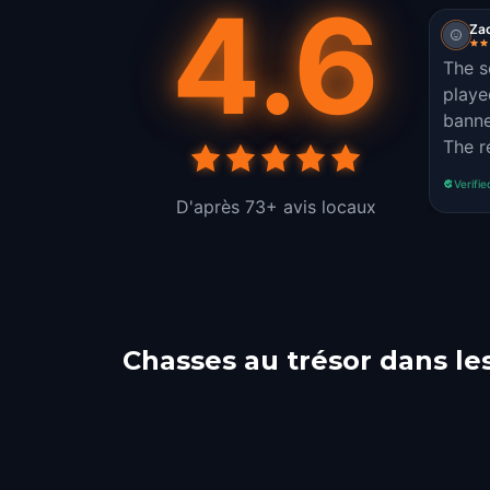
4.6
Za
The s
playe
banne
The r
Verifie
D'après 73+ avis locaux
Chasses au trésor dans les
Cefalù
Cata
Sorrento
Pom
1 parcours
1 parcours