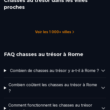
Chasses au trésor dans les villes
proches
Viterbo
Montepulciano
Roseto degli Abruzzi
Siena
Ancaiano
Naples
2 parcours
1 parcours
1 parcours
2 parcours
1 parcours
6 parcours
Voir les 1 000+ villes
FAQ chasses au trésor à Rome
Combien de chasses au trésor y a-t-il à Rome ?
Combien coûtent les chasses au trésor à Rome
?
Comment fonctionnent les chasses au trésor