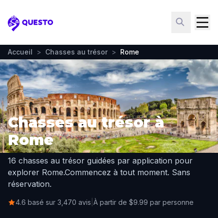
Questo
Accueil
>
Chasses au trésor
>
Rome
Chasses au trésor à
Rome
16 chasses au trésor guidées par application pour
explorer Rome.
Commencez à tout moment. Sans
réservation.
4.6 basé sur 3,470 avis
|
À partir de $9.99 par personne