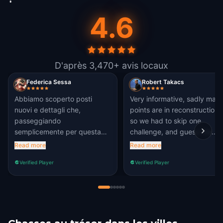
4.6
D'après 3,470+ avis locaux
Federica Sessa
Robert Takacs
Abbiamo scoperto posti
Very informative, sadly man
nuovi e dettagli che,
points are in reconstruction
passeggiando
so we had to skip one
semplicemente per questa
challenge, and guess the
splendida città non avremmo
answer for others
Read more
Read more
scovato. Grazie per aver
Verified Player
Verified Player
pensato a questo fantastico
gioco.