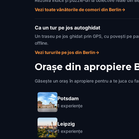
Rezolvă indicii și puzzle-uri la obiective reale din 
Vezi toate vânătorile de comori din Berlin
→
Ca un tur pe jos autoghidat
Un traseu pe jos ghidat prin GPS, cu povești pe pa
offline.
Vezi tururile pe jos din Berlin
→
Orașe din apropiere
B
Găsește un oraș în apropiere pentru a te juca cu fami
Potsdam
1
experiențe
Leipzig
1
experiențe