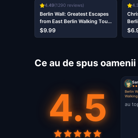
4.49
(
1290
reviews)
4.
Berlin Wall: Greatest Escapes
Chri
from East Berlin Walking Tour
Berl
& Escape Game
$9.99
$6.
Ce au de spus oamenii 
San
4.5
Berlin W
Walking
au top