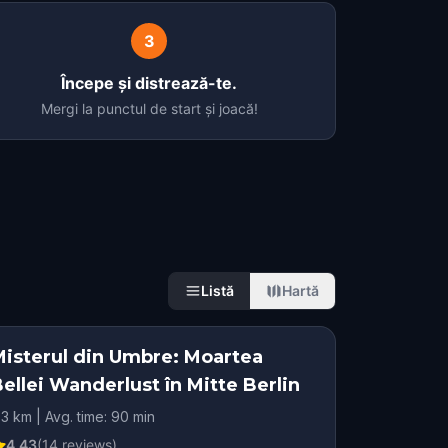
3
Începe și distrează-te.
Mergi la punctul de start și joacă!
Listă
Hartă
Misterul din Umbre: Moartea
ellei Wanderlust în Mitte Berlin
.3 km | Avg. time: 90 min
4.43
(
14
reviews)