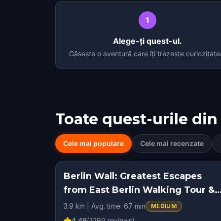
1
Alege-ți quest-ul.
Găsește o aventură care îți trezește curiozitate
Toate quest-urile din
Cele mai populare
Cele mai recenzate
Berlin Wall: Greatest Escapes
HIDDEN HISTO
from East Berlin Walking Tour &
Escape Game
3.9 km | Avg. time: 67 min
MEDIUM
4.49
(
1290
reviews)