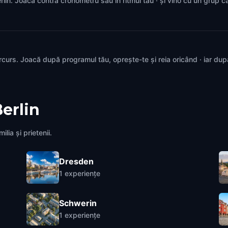
Berlin. Joacă contra cronometru sau în ritmul tău · și vino cu un grup 
rcurs. Joacă după programul tău, oprește-te și reia oricând · iar du
erlin
lia și prietenii.
Dresden
1
experiențe
Schwerin
1
experiențe