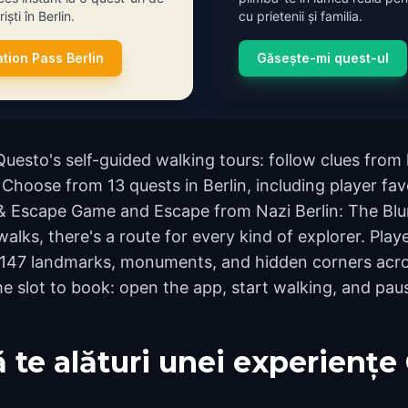
iști în Berlin.
cu prietenii și familia.
ation Pass Berlin
Găsește-mi quest-ul
Questo's self-guided walking tours: follow clues fro
 Choose from 13 quests in Berlin, including player favo
 & Escape Game and Escape from Nazi Berlin: The Bl
lks, there's a route for every kind of explorer. Playe
147 landmarks, monuments, and hidden corners acros
e slot to book: open the app, start walking, and pau
 te alături unei experiențe