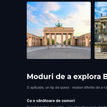
Brandenburg Gate
Humbo
Berlin
,
Germany
Berlin
,
Moduri de a explora 
O aplicație, un tip de quest · moduri diferite de a-l 
Ca o vânătoare de comori