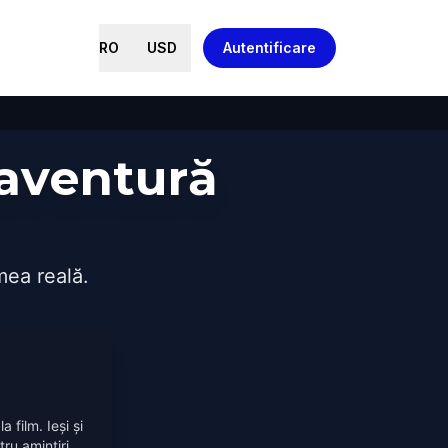
RO
USD
Autentificare
 aventură
mea reală.
a film. Ieși și
ru amintiri