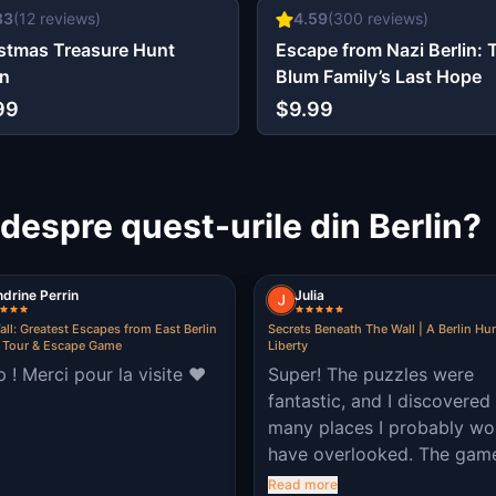
33
(
12
reviews)
4.59
(
300
reviews)
stmas Treasure Hunt
Escape from Nazi Berlin: 
in
Blum Family’s Last Hope
99
$9.99
despre quest-urile din Berlin?
drine Perrin
Julia
all: Greatest Escapes from East Berlin
Secrets Beneath The Wall | A Berlin Hu
 Tour & Escape Game
Liberty
 ! Merci pour la visite ♥️
Super! The puzzles were
fantastic, and I discovered
many places I probably wo
have overlooked. The gam
really draws your attention
Read more