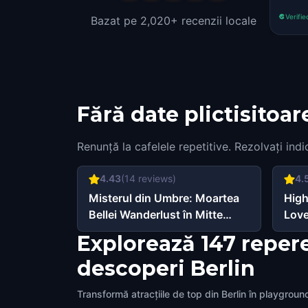
Verifie
Bazat pe 2,020+ recenzii locale
Fără date plictisitoar
Renunță la cafelele repetitive. Rezolvați indi
4.43
(
14
reviews)
4.
Misterul din Umbre: Moartea
High
Bellei Wanderlust în Mitte
Love
Berlin
Explorează 147 repere
descoperi Berlin
Transformă atracțiile de top din Berlin în playgrou