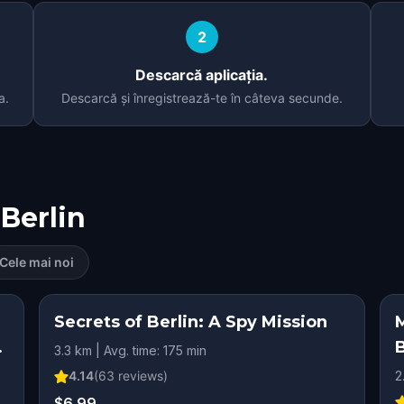
2
Descarcă aplicația.
a.
Descarcă și înregistrează-te în câteva secunde.
Berlin
Cele mai noi
RY
Secrets of Berlin: A Spy Mission
B
3.3 km | Avg. time: 175 min
4.14
(
63
reviews)
2
$6.99