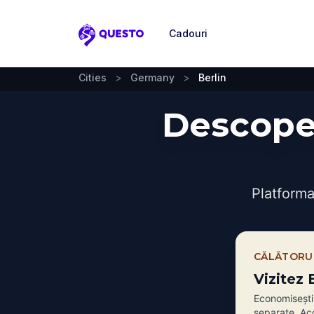
Cadouri
Questo
Cities
>
Germany
>
Berlin
Descoper
Platforma
CĂLĂTORU
Vizitez 
Economiseșt
separate. Acc