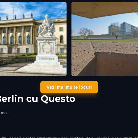
ldt University
Moabit Historical Prison Park
Vezi mai multe locuri
Germany
Berlin
,
Germany
Berlin cu Questo
juca.