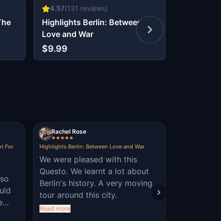
4.57
(
131
reviews)
4.44
(
145
The
Highlights Berlin: Between
Kreuzberg 
Love and War
The Secre
$9.99
$6.99
Rachel Rose
KraljMatj
nt For
Highlights Berlin: Between Love and War
Escape from Naz
Last Hope
We were pleased with this
Beautifull 
Questo. We learnt a lot about
 so
embasy 😁,
Berlin's history. A very moving
uld
logical puz
tour around this city.
e
Read more
 to