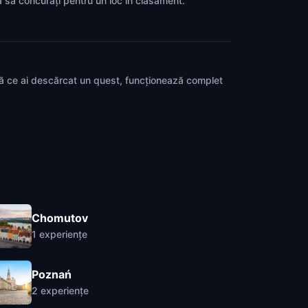
ca să concurați pentru un loc în clasament.
pă ce ai descărcat un quest, funcționează complet
Chomutov
1
experiențe
Poznań
2
experiențe