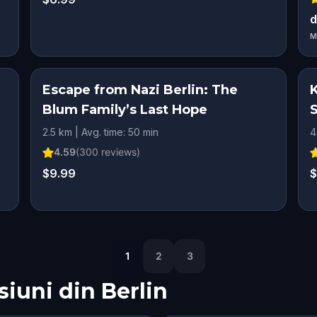
d
M
Escape from Nazi Berlin: The
Blum Family’s Last Hope
2.5 km | Avg. time: 50 min
4
4.59
(
300
reviews)
$9.99
$
1
2
3
siuni din
Berlin