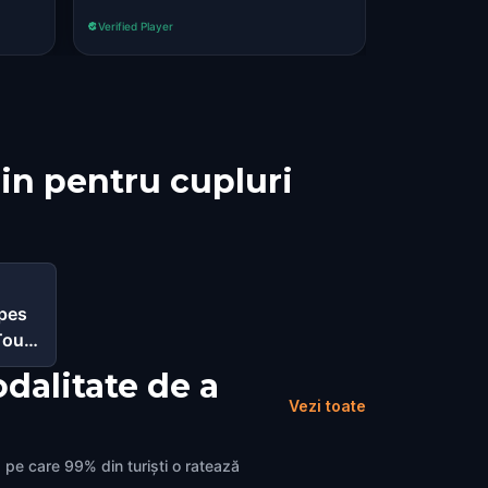
ved
Verified Player
Verified Player
lin pentru cupluri
apes
Tour
dalitate de a
Vezi toate
 pe care 99% din turiști o ratează