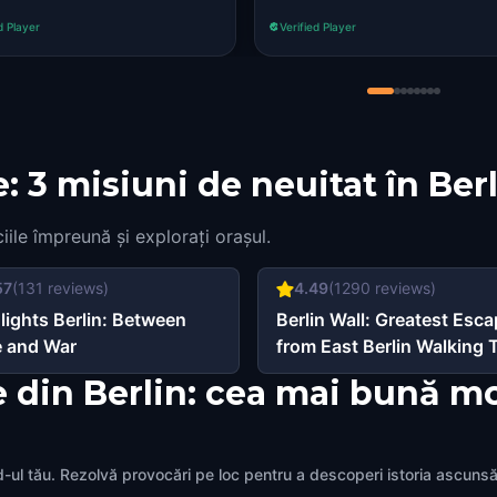
details, and I absolutely lo
d Player
Verified Player
the experience.
e: 3 misiuni de neuitat în Ber
ciile împreună și explorați orașul.
57
(
131
reviews)
4.49
(
1290
reviews)
lights Berlin: Between
Berlin Wall: Greatest Esc
 and War
from East Berlin Walking 
& Escape Game
 din Berlin: cea mai bună mo
nd-ul tău. Rezolvă provocări pe loc pentru a descoperi istoria ascunsă