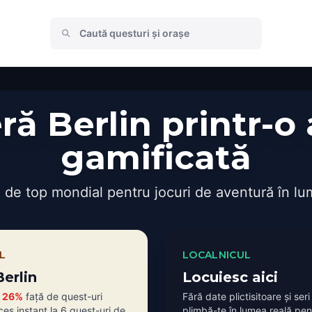
ă Berlin printr-o
gamificată
 de top mondial pentru jocuri de aventură în lu
L
LOCALNICUL
Berlin
Locuiesc aici
i
26%
față de quest-uri
Fără date plictisitoare și seri l
es instant la 6 quest-uri de
plimbă-te în lumea reală pent