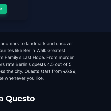
st
m landmark to landmark and uncover
urites like Berlin Wall: Greatest
um Family’s Last Hope. From murder
rs rate Berlin's quests 4.5 out of 5
s the city. Quests start from €6.99,
se whenever you like.
a Questo