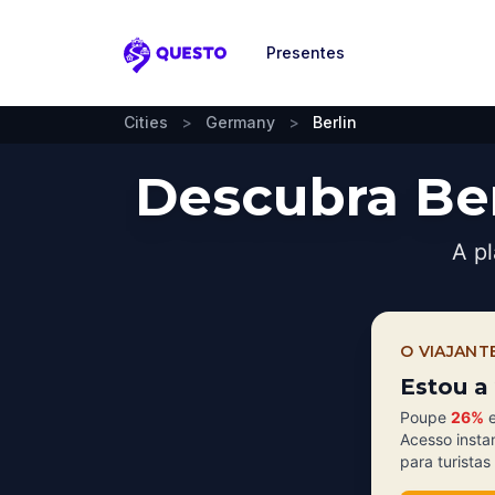
Presentes
Questo
Cities
>
Germany
>
Berlin
Descubra Be
A pl
O VIAJANT
Estou a 
Poupe
26%
e
Acesso insta
para turistas