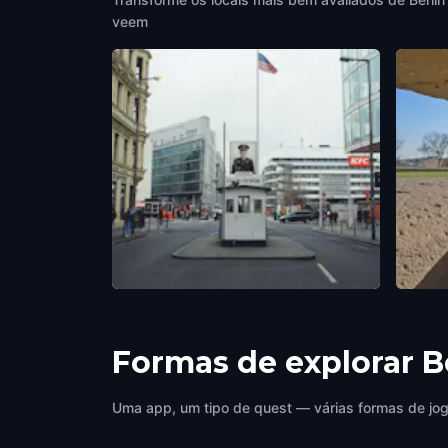
veem
Checkpoint Charlie
Moabi
Berlin
,
Germany
Berlin
,
Formas de explorar B
Uma app, um tipo de quest — várias formas de jog