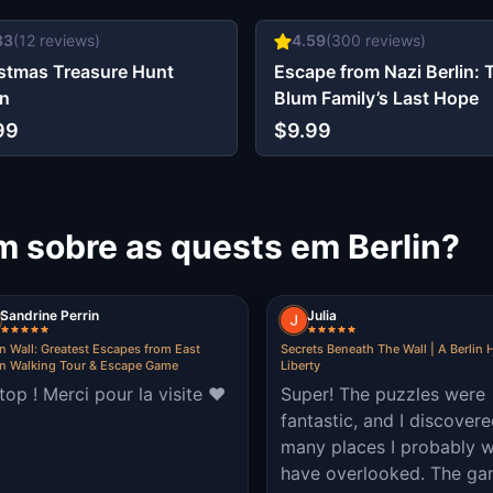
33
(
12
reviews)
4.59
(
300
reviews)
stmas Treasure Hunt
Escape from Nazi Berlin: 
in
Blum Family’s Last Hope
99
$9.99
m sobre as quests em Berlin?
Sandrine Perrin
Julia
in Wall: Greatest Escapes from East
Secrets Beneath The Wall | A Berlin 
in Walking Tour & Escape Game
Liberty
top ! Merci pour la visite ♥️
Super! The puzzles were
fantastic, and I discover
many places I probably 
have overlooked. The g