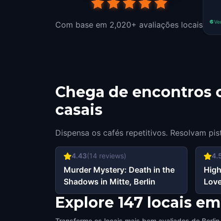
Ver
Com base em 2,020+ avaliações locais
Chega de encontros c
casais
Dispensa os cafés repetitivos. Resolvam pis
4.43
(
14
reviews)
4.
Murder Mystery: Death in the
High
Shadows in Mitte, Berlin
Love
Explore 147 locais em
Transforme os locais mais bem avaliados de Berlin