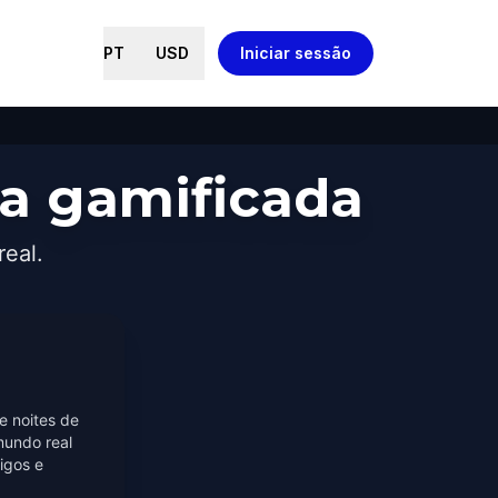
PT
USD
Iniciar sessão
a gamificada
real.
e noites de
mundo real
igos e