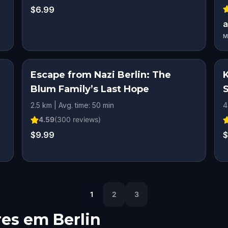
$6.99
a
M
Escape from Nazi Berlin: The
Blum Family’s Last Hope
2.5 km | Avg. time: 50 min
4
4.59
(
300
reviews)
$9.99
$
1
2
3
res em
Berlin