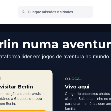
rlin numa aventur
ataforma líder em jogos de aventura no mundo 
E
O LOCAL
visitar Berlin
Vivo aqui
m relação a quests avulsas.
Chega de encontros chatos 
ntâneo a 6 quests de topo
cinema. Saia e caminhe no 
 em Berlin.
para criar memórias com am
família.