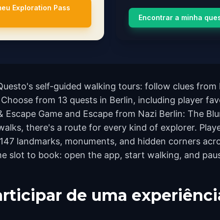
meu Exploration Pass
Encontrar a minha que
Questo's self-guided walking tours: follow clues fro
 Choose from 13 quests in Berlin, including player favo
 & Escape Game and Escape from Nazi Berlin: The Bl
lks, there's a route for every kind of explorer. Playe
147 landmarks, monuments, and hidden corners acros
e slot to book: open the app, start walking, and pau
rticipar de uma experiênci