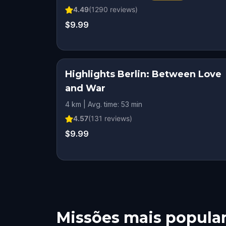
4.49
(
1290
reviews)
$9.99
Highlights Berlin: Between Love
and War
4 km | Avg. time: 53 min
4.57
(
131
reviews)
$9.99
Missões mais popula