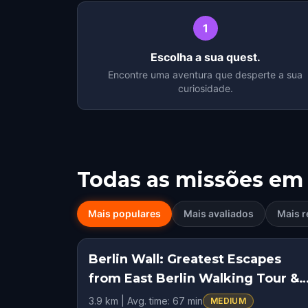
1
Escolha a sua quest.
Encontre uma aventura que desperte a sua
curiosidade.
Todas as missões em
Mais populares
Mais avaliados
Mais r
Berlin Wall: Greatest Escapes
HIDDEN HISTO
from East Berlin Walking Tour &
Escape Game
3.9 km | Avg. time: 67 min
MEDIUM