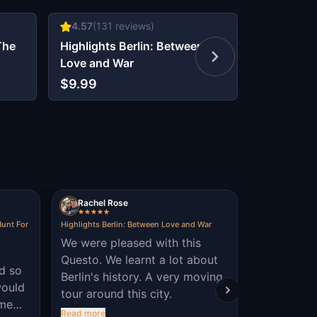
4.57
(
131
reviews)
4.44
(
145
The
Highlights Berlin: Between
Kreuzberg 
Love and War
The Secre
$9.99
$6.99
Rachel Rose
KraljMatj
Hunt For
Highlights Berlin: Between Love and War
Escape from Naz
Last Hope
We were pleased with this
Beautifull 
Questo. We learnt a lot about
ed so
embasy 😁,
Berlin's history. A very moving
would
logical puz
tour around this city.
ame
Read more