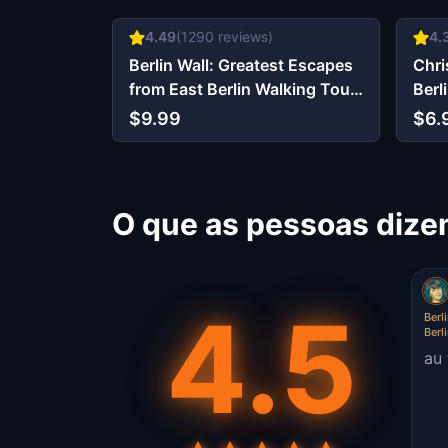
4.49
(
1290
reviews)
4.
Berlin Wall: Greatest Escapes
Chri
from East Berlin Walking Tour
Berl
& Escape Game
$9.99
$6.
O que as pessoas dize
4.5
Berl
Berl
au 