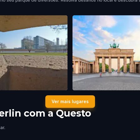
t Historical Prison Park
Brandenburg Gate
Ver mais lugares
Germany
Berlin
,
Germany
erlin com a Questo
ar.