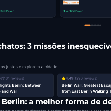
really draws your attenti
Read more
details, and I absolutely 
ified Player
Verified Player
the experience.
hatos: 3 missões inesquecív
tas juntos e explorem a cidade.
57
(
131
reviews)
4.49
(
1290
reviews)
lights Berlin: Between
Berlin Wall: Greatest Esc
 and War
from East Berlin Walking 
& Escape Game
 Berlin: a melhor forma de de
 no seu parque de diversões. Resolva desafios no local e descubra 