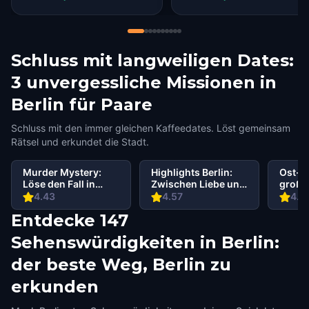
experience.
Schluss mit langweiligen Dates:
3 unvergessliche Missionen in
Berlin für Paare
Schluss mit den immer gleichen Kaffeedates. Löst gemeinsam
Rätsel und erkundet die Stadt.
Murder Mystery:
Highlights Berlin:
Ost-Be
Löse den Fall in
Zwischen Liebe und
große
Mitte Berlin
Krieg
4.43
4.57
4.4
Entdecke 147
Sehenswürdigkeiten in Berlin:
der beste Weg, Berlin zu
erkunden