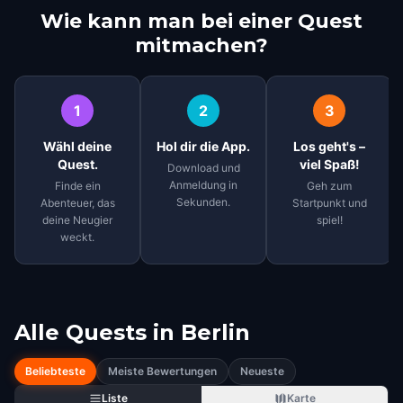
Wie kann man bei einer Quest
mitmachen?
1
2
3
Wähl deine
Hol dir die App.
Los geht's –
Quest.
viel Spaß!
Download und
Anmeldung in
Finde ein
Geh zum
Sekunden.
Abenteuer, das
Startpunkt und
deine Neugier
spiel!
weckt.
Alle Quests in
Berlin
Beliebteste
Meiste Bewertungen
Neueste
Liste
Karte