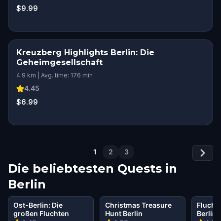
$9.99
Kreuzberg Highlights Berlin: Die
Geheimgesellschaft
4.9 km | Avg. time: 176 min
4.45
$6.99
1
2
3
Die beliebtesten Quests in
Berlin
Ost-Berlin: Die
Christmas Treasure
Flucht 
großen Fluchten
Hunt Berlin
Berlin: