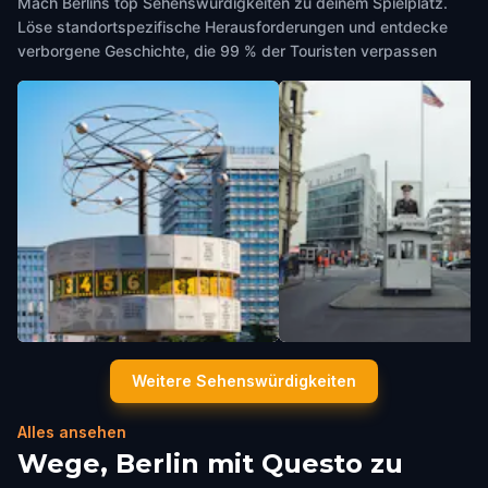
Mach Berlins top Sehenswürdigkeiten zu deinem Spielplatz.
Löse standortspezifische Herausforderungen und entdecke
verborgene Geschichte, die 99 % der Touristen verpassen
World Time Clock
Checkpoint Charlie
Weitere Sehenswürdigkeiten
Berlin
,
Germany
Berlin
,
Germany
Alles ansehen
Wege, Berlin mit Questo zu