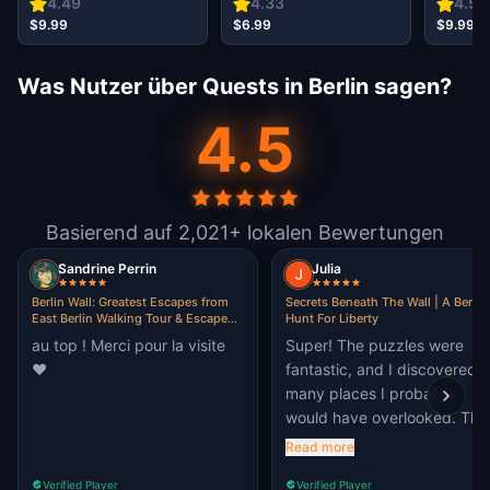
Hoffnu
4.49
4.33
4.59
Famili
$9.99
$6.99
$9.99
Was Nutzer über Quests in Berlin sagen?
4.5
Basierend auf 2,021+ lokalen Bewertungen
Sandrine Perrin
Julia
Berlin Wall: Greatest Escapes from
Secrets Beneath The Wall | A Berlin
East Berlin Walking Tour & Escape
Hunt For Liberty
Game
au top ! Merci pour la visite
Super! The puzzles were
♥️
fantastic, and I discovered 
many places I probably
would have overlooked. The
game really draws your
Read more
attention to details, and I
Verified Player
Verified Player
absolutely loved the