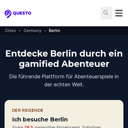
Questo
Cities
>
Germany
>
Berlin
Entdecke Berlin durch ein
gamified Abenteuer
Die führende Plattform für Abenteuerspiele in
der echten Welt.
DER REISENDE
Ich besuche Berlin
Spare
26 %
gegenüber Einzelquests. Sofortiger