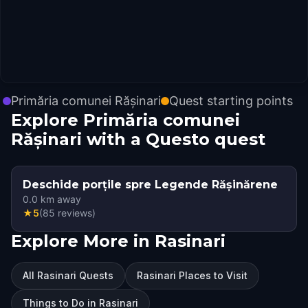
Primăria comunei Rășinari
Quest starting points
Explore Primăria comunei
Rășinari with a Questo quest
Deschide porțile spre Legende Rășinărene
0.0
km away
★
5
(
85
reviews
)
Explore More in Rasinari
All Rasinari Quests
Rasinari Places to Visit
Things to Do in Rasinari