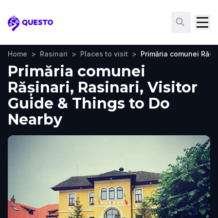
Questo
Home
>
Rasinari
>
Places to visit
>
Primăria comunei Rășin
Primăria comunei
Rășinari, Rasinari, Visitor
Guide & Things to Do
Nearby