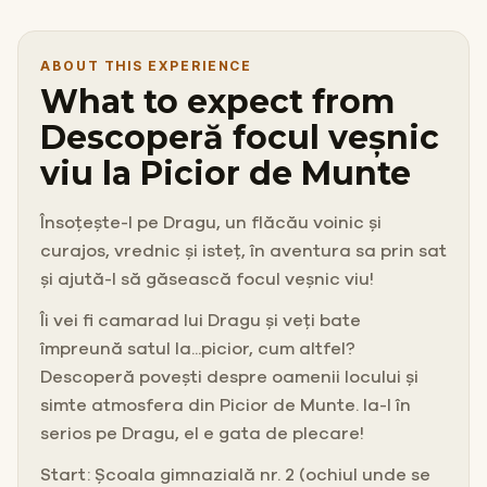
ABOUT THIS EXPERIENCE
What to expect from
Descoperă focul veșnic
viu la Picior de Munte
Însoțește-l pe Dragu, un flăcău voinic și
curajos, vrednic și isteț, în aventura sa prin sat
și ajută-l să găsească focul veșnic viu!
Îi vei fi camarad lui Dragu și veți bate
împreună satul la...picior, cum altfel?
Descoperă povești despre oamenii locului și
simte atmosfera din Picior de Munte. Ia-l în
serios pe Dragu, el e gata de plecare!
Start: Școala gimnazială nr. 2 (ochiul unde se