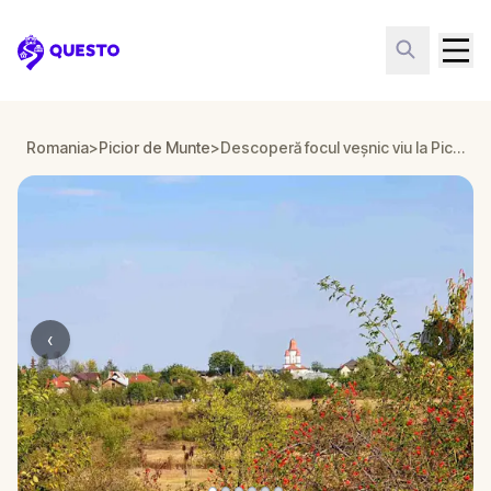
Questo
Romania
>
Picior de Munte
>
Descoperă focul veșnic viu la Picior de Munte
‹
›