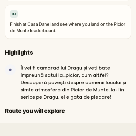
03
Finish at Casa Danei and see where you land on the Picior
de Munte leaderboard.
Highlights
Îi vei fi camarad lui Dragu și veți bate
împreună satul la...picior, cum altfel?
Descoperă povești despre oamenii locului și
simte atmosfera din Picior de Munte. Ia-l în
serios pe Dragu, el e gata de plecare!
Start
Finish
Route you will explore