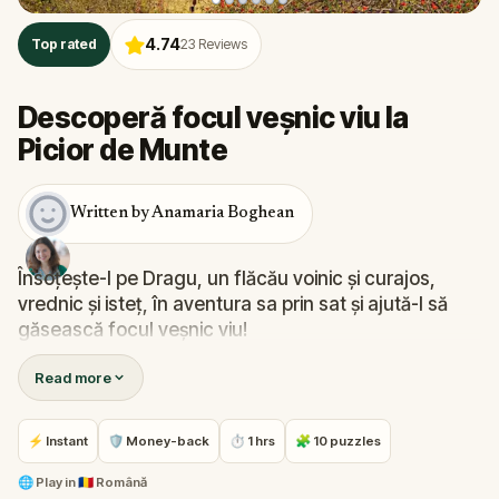
4.74
Top rated
23
Reviews
Descoperă focul veșnic viu la
Picior de Munte
Written by Anamaria Boghean
Însoțește-l pe Dragu, un flăcău voinic și curajos,
vrednic și isteț, în aventura sa prin sat și ajută-l să
găsească focul veșnic viu!
Read more
⚡ Instant
🛡 Money-back
⏱ 1 hrs
🧩 10 puzzles
🌐
Play in
🇷🇴 Română