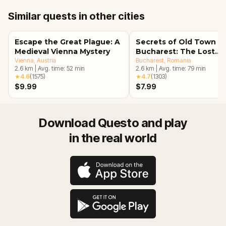
Similar quests in other cities
Escape the Great Plague: A
Secrets of Old Town
Medieval Vienna Mystery
Bucharest: The Lost
Vienna
, Austria
Treasure Adventure
Bucharest
, Romania
2.6
km
|
Avg. time:
52
min
2.6
km
|
Avg. time:
79
min
★
4.6
(
1575
)
★
4.7
(
1303
)
$9.99
$7.99
Download Questo and play
in the real world