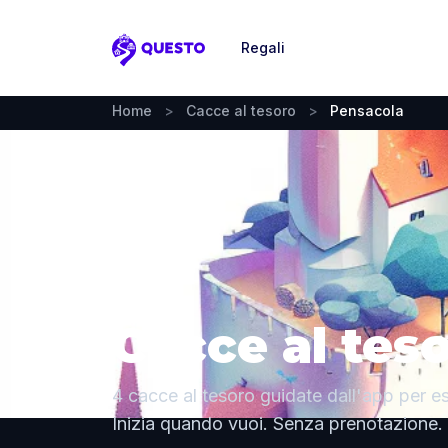
Regali
Questo
Home
>
Cacce al tesoro
>
Pensacola
Cacce al tes
4 cacce al tesoro guidate dall'app per e
Inizia quando vuoi. Senza prenotazione.