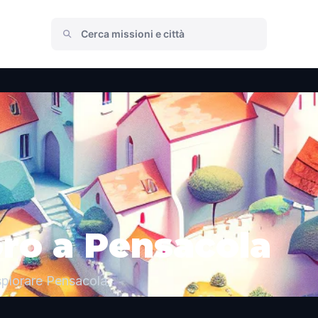
oro a Pensacola
splorare Pensacola.