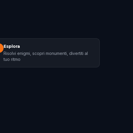
Esplora
3
Risolvi enigmi, scopri monumenti, divertiti al
tuo ritmo
New Orleans
ercorsi
17 percorsi