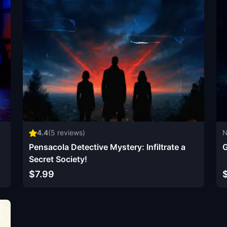
4.4
(
5
reviews)
N
Pensacola Detective Mystery: Infiltrate a
G
Secret Society!
$7.99