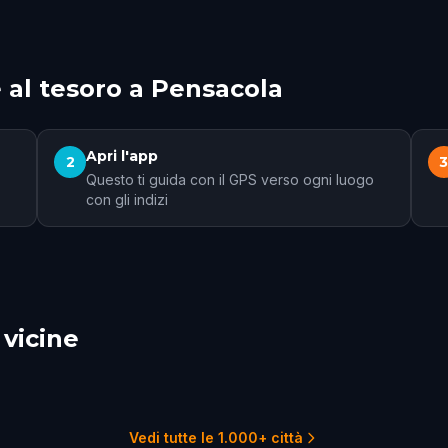
 al tesoro a Pensacola
Apri l'app
2
Questo ti guida con il GPS verso ogni luogo
con gli indizi
 vicine
le
Montgomery
irie
4 percorsi
2 p
1 percorsi
Vedi tutte le 1.000+ città