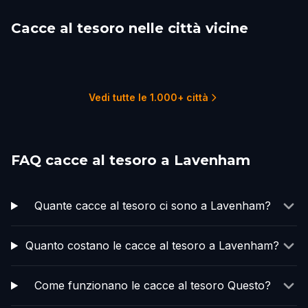
Cacce al tesoro nelle città vicine
Bury Saint Edmunds
Colchester
Ipswich
Diss
Cambridge, UK
Chelmsford
1 percorsi
6 percorsi
2 percorsi
1 percorsi
5 percorsi
1 percorsi
Vedi tutte le 1.000+ città
FAQ cacce al tesoro a Lavenham
Quante cacce al tesoro ci sono a Lavenham?
Quanto costano le cacce al tesoro a Lavenham?
Come funzionano le cacce al tesoro Questo?