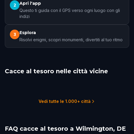
Apri l'app
2
Questo ti guida con il GPS verso ogni luogo con gli
indizi
Esplora
3
Risolvi enigmi, scopri monumenti, divertiti al tuo ritmo
Cacce al tesoro nelle città vicine
Philadelphia
Vineland
Dover
Lancaster, PA
Reading
Lambertville
22 percorsi
1 percorsi
1 percorsi
2 percorsi
2 percorsi
1 percorsi
Vedi tutte le 1.000+ città
FAQ cacce al tesoro a Wilmington, DE