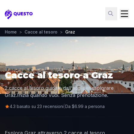
Questo
Home
>
Cacce al tesoro
>
Graz
Cacce al tesoro a Graz
2 cacce al tesoro guidate dall'app per esplorare
Graz.
Inizia quando vuoi. Senza prenotazione.
4.3 basato su 23 recensioni
|
Da $6.99 a persona
Esplora Graz attraverso 2 cacce al tesoro