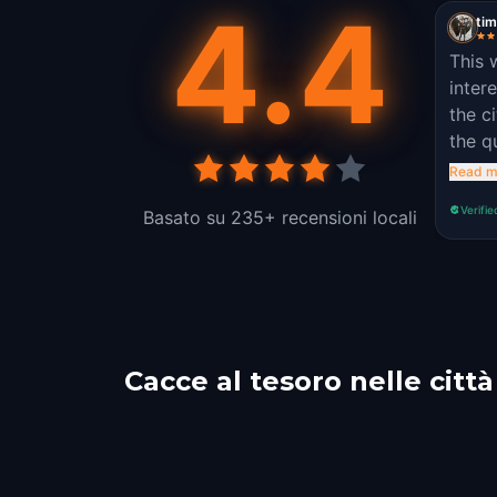
4.4
tim
This 
inter
the c
the q
didn’
Read m
Verifie
Basato su 235+ recensioni locali
Cacce al tesoro nelle città
Cavtat
Mos
Rogoznica
Šibe
1 percorsi
1 percorsi