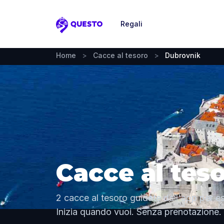
Regali
Questo
Home
>
Cacce al tesoro
>
Dubrovnik
Cacce al tes
2 cacce al tesoro guidate dall'app per e
Inizia quando vuoi. Senza prenotazione.