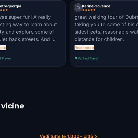
eforgeorgia
KarineProvence
was super fun! A really
great walking tour of Dubr
esting way to learn about
taking you to some of his 
ity and explore some of
sidestreets. reasonable wa
uiet back streets. And I
distance for children.
t know about Marin Držić!
ore
Read more
d Player
Verified Player
 vicine
tar
Sarajevo
nik
1 percorsi
1 p
1 percorsi
Vedi tutte le 1.000+ città