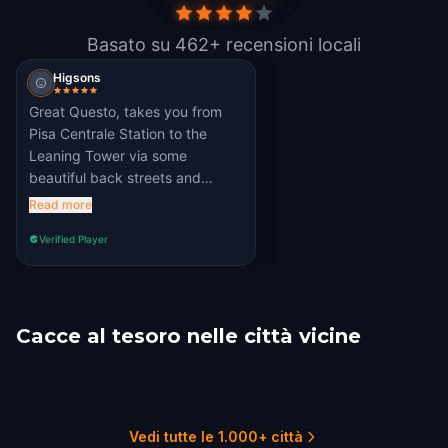
Basato su 462+ recensioni locali
Higsons
Great Questo, takes you from
Pisa Centrale Station to the
Leaning Tower via some
beautiful back streets and
Piazzas. Tricky clues, but all
Read more
doable!
Verified Player
Cacce al tesoro nelle città vicine
Florence
Ancaiano
Siena
Modena
Bologna
Parma
9 percorsi
1 percorsi
2 percorsi
1 percorsi
5 percorsi
1 percorsi
Vedi tutte le 1.000+ città