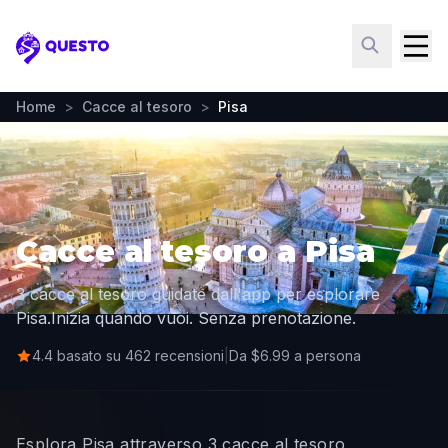
Questo
Home
>
Cacce al tesoro
>
Pisa
Cacce al tesoro a Pisa
3 cacce al tesoro guidate dall'app per esplorare
Pisa.
Inizia quando vuoi. Senza prenotazione.
4.4 basato su 462 recensioni
|
Da $6.99 a persona
Esplora Pisa attraverso 3 cacce al tesoro