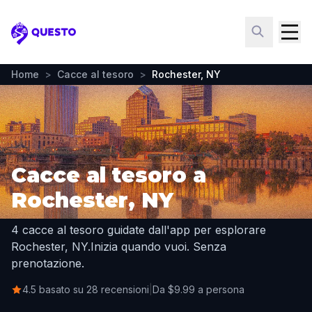
Questo
Home
>
Cacce al tesoro
>
Rochester, NY
Cacce al tesoro a
Rochester, NY
4 cacce al tesoro guidate dall'app per esplorare
Rochester, NY.
Inizia quando vuoi. Senza
prenotazione.
4.5 basato su 28 recensioni
|
Da $9.99 a persona