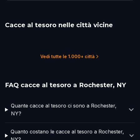
Cacce al tesoro nelle città vicine
Buffalo
Belleville
Niagara Falls, ON
Ithaca, NY
Oshawa
St. Catharines
4 percorsi
1 percorsi
2 percorsi
1 percorsi
2 percorsi
1 percorsi
Vedi tutte le 1.000+ città
FAQ cacce al tesoro a Rochester, NY
Quante cacce al tesoro ci sono a Rochester,
NY?
Quanto costano le cacce al tesoro a Rochester,
NY?