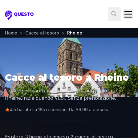
Questo
Home
>
Cacce al tesoro
>
Rheine
Cacce al tesoro a Rheine
2 cacce al tesoro guidate dall'app per esplorare
Rheine.
Inizia quando vuoi. Senza prenotazione.
4.5 basato su 165 recensioni
|
Da $9.99 a persona
Esplora Rheine attraverso 2 cacce al tesoro