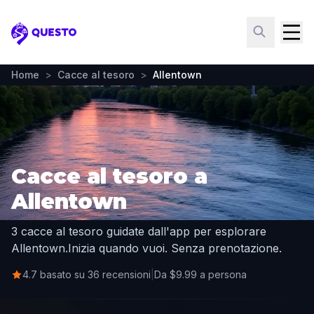
Questo
Home
>
Cacce al tesoro
>
Allentown
Cacce al tesoro a
Allentown
3 cacce al tesoro guidate dall'app per esplorare
Allentown.
Inizia quando vuoi. Senza prenotazione.
4.7 basato su 36 recensioni
|
Da $9.99 a persona