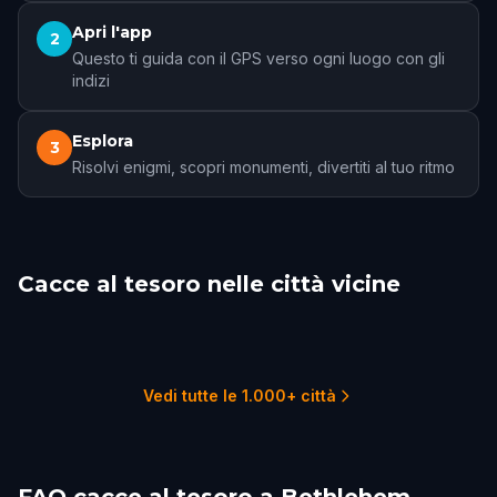
Apri l'app
2
Questo ti guida con il GPS verso ogni luogo con gli
indizi
Esplora
3
Risolvi enigmi, scopri monumenti, divertiti al tuo ritmo
Cacce al tesoro nelle città vicine
Allentown
Lambertville
Reading
Trenton
Princeton
Philadelphia
3 percorsi
1 percorsi
2 percorsi
1 percorsi
1 percorsi
22 percorsi
Vedi tutte le 1.000+ città