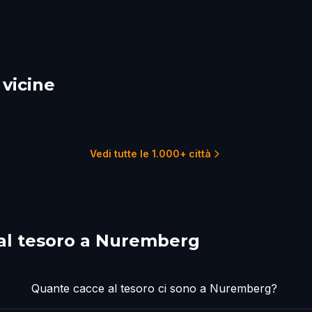
 vicine
urg
Schwäbisch Gmünd
dshut
1 percorsi
1 p
1 percorsi
Vedi tutte le 1.000+ città
al tesoro a Nuremberg
Quante cacce al tesoro ci sono a Nuremberg?