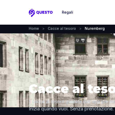
Regali
Questo
Home
>
Cacce al tesoro
>
Nuremberg
Cacce al tes
1 cacce al tesoro guidate dall'app per e
Inizia quando vuoi. Senza prenotazione.