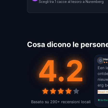
Scegli tra 1 cacce al tesoro a Nuremberg
Cosa dicono le person
4.2
He
Een l
ontde
nieuw
erg b
route
Read m
Verifie
Basato su 290+ recensioni locali