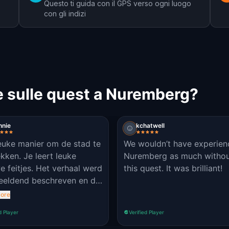
Questo ti guida con il GPS verso ogni luogo
con gli indizi
e sulle quest a Nuremberg?
nnie
kchatwell
euke manier om de stad te
We wouldn’t have experie
kken. Je leert leuke
Nuremberg as much witho
e feitjes. Het verhaal werd
this quest. It was brilliant!
eeldend beschreven en de
 was duidelijk.
ore
d Player
Verified Player