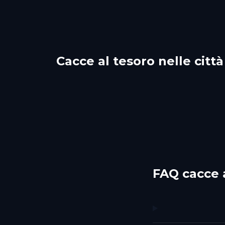
Cacce al tesoro nelle città
Regensburg
Cob
Günzburg
Lan
1 percorsi
1 percorsi
FAQ cacce 