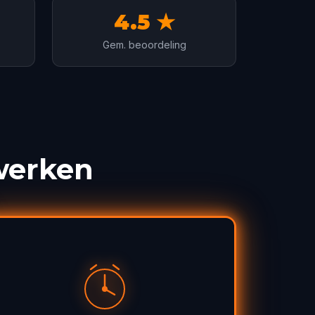
4.5 ★
Gem. beoordeling
werken