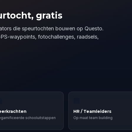
rtocht, gratis
reators die speurtochten bouwen op Questo.
GPS-waypoints, fotochallenges, raadsels,

🏢
eerkrachten
HR / Teamleiders
gamificeerde schooluitstappen
Op maat team building