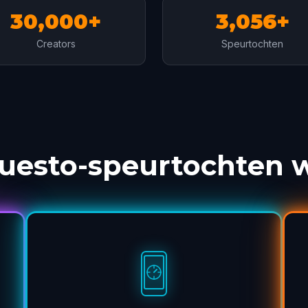
30,000+
3,056+
Creators
Speurtochten
uesto-speurtochten 