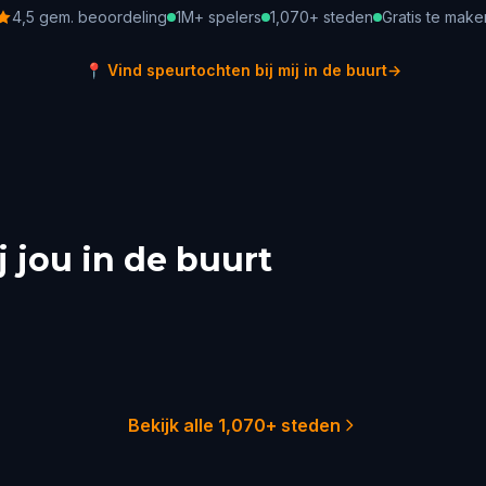
4,5 gem. beoordeling
1M+ spelers
1,070+ steden
Gratis te make
📍
Vind speurtochten bij mij in de buurt
→
 jou in de buurt
 York City
Sydney
ladelphia
Melbourne
Australia
ston
Adelaide
Australia
Australia
51 tochten
29 toch
22 tochten
21 toch
18 tochten
18 toch
Bekijk alle 1,070+ steden