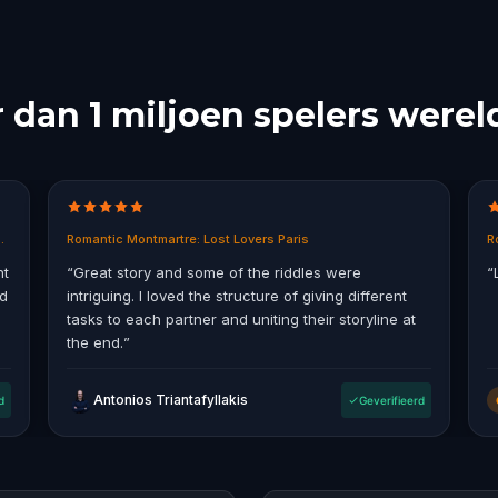
dan 1 miljoen spelers werel
in East End, Melbourne
Romantic Montmartre: Lost Lovers Paris
R
nt
“
Great story and some of the riddles were
“
ad
intriguing. I loved the structure of giving different
tasks to each partner and uniting their storyline at
the end.
”
Antonios Triantafyllakis
d
Geverifieerd