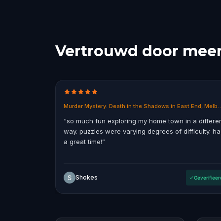
Vertrouwd door meer 
Murder Mystery: Death in the Shadows 
“
so much fun exploring my home town in a differe
way. puzzles were varying degrees of difficulty. h
a great time!
”
Shokes
Geverifieer