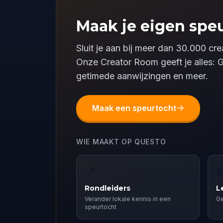
Maak je eigen speu
Sluit je aan bij meer dan 30.000 c
Onze Creator Room geeft je alles: 
getimede aanwijzingen en meer.
Maak een speurtocht
WIE MAAKT OP QUESTO
📍

Rondleiders
L
Verander lokale kennis in een
Ge
speurtocht