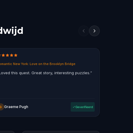
dwijd
omantic New York: Love on the Brooklyn Bridge
Ghosts of Mel
Loved this quest. Great story, interesting puzzles.
”
“
Fun way to
the city, so
a bit of grizz
Graeme Pugh
OompaL
G
Geverifieerd
O