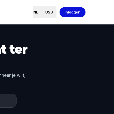
NL
USD
Inloggen
t ter
eer je wilt,