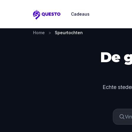
Cadeaus
Questo
Home
>
Speurtochten
De g
Echte stede