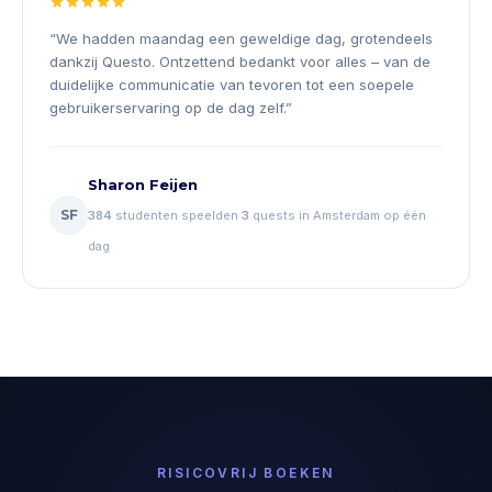
“
We hadden maandag een geweldige dag, grotendeels
dankzij Questo. Ontzettend bedankt voor alles – van de
duidelijke communicatie van tevoren tot een soepele
gebruikerservaring op de dag zelf.
”
Sharon Feijen
SF
384
studenten speelden
3
quests in Amsterdam op één
dag
RISICOVRIJ BOEKEN