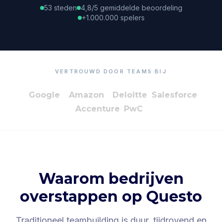
53 steden
4,8/5 gemiddelde beoordeling
+1.000.000 spelers
VERTROUWD DOOR TEAMS BIJ
Google
Amazon
Deloitte
Salesforce
Accenture
PwC
Waarom bedrijven
overstappen op Questo
Traditioneel teambuilding is duur, tijdrovend en