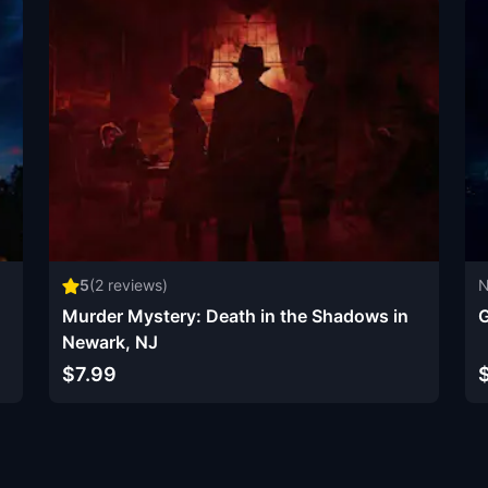
5
(
2
reviews)
N
Murder Mystery: Death in the Shadows in
G
Newark, NJ
$7.99