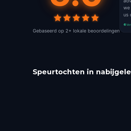
adv
we e
us 
Ver
Gebaseerd op 2+ lokale beoordelingen
Speurtochten in nabijgel
Elizabeth, NJ
Mont
Union City
New 
1 tochten
1 tochten