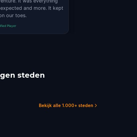
enture. It was everything
xpected and more. It kept
on our toes.
ified Player
egen steden
clair
Jersey City
York City
1 tochten
7 t
51 tochten
Bekijk alle 1.000+ steden