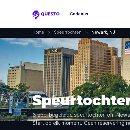
Cadeaus
Questo
Home
>
Speurtochten
>
Newark, NJ
Speurtochten
3 app-begeleide speurtochten om Newar
Start op elk moment. Geen reservering n