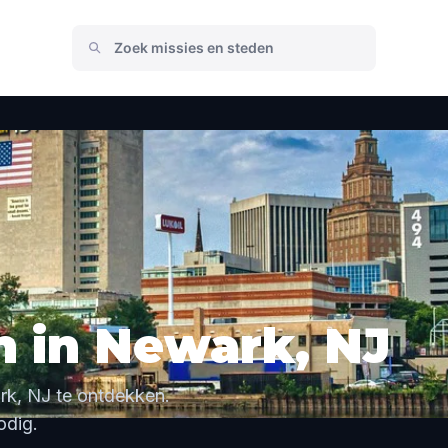
 in Newark, NJ
k, NJ te ontdekken.
odig.