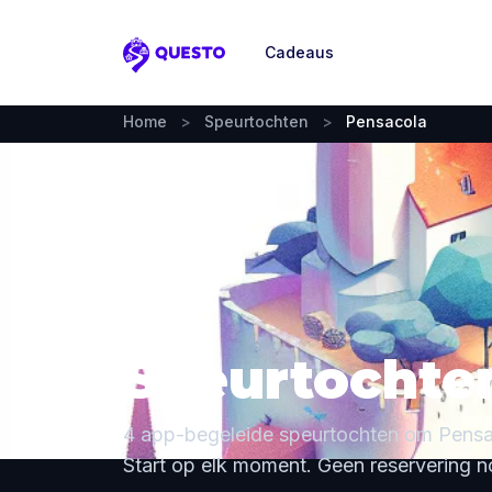
Cadeaus
Questo
Home
>
Speurtochten
>
Pensacola
Speurtochten
4 app-begeleide speurtochten om Pensa
Start op elk moment. Geen reservering n