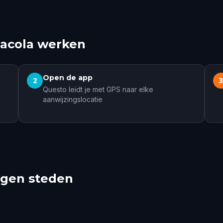
sacola werken
Open de app
2
Questo leidt je met GPS naar elke
aanwijzingslocatie
egen steden
le
Montgomery
irie
4 tochten
2 t
1 tochten