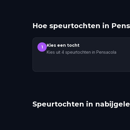
Hoe speurtochten in Pen
Kies een tocht
1
Kies uit 4 speurtochten in Pensacola
Speurtochten in nabijgel
Fairhope
Mobi
Tallahassee
Meta
1 tochten
3 tochten