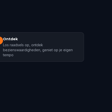
Ontdek
3
Los raadsels op, ontdek
bezienswaardigheden, geniet op je eigen
tempo
New Orleans
ochten
17 tochten