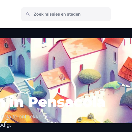
 in Pensacola
cola te ontdekken.
odig.