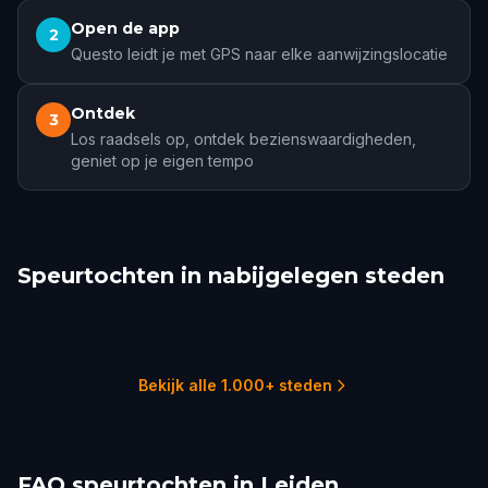
Open de app
2
Questo leidt je met GPS naar elke aanwijzingslocatie
Ontdek
3
Los raadsels op, ontdek bezienswaardigheden,
geniet op je eigen tempo
Speurtochten in nabijgelegen steden
The Hague
Delft
Gouda
Rotterdam
Haarlem
Linschoten
1 tochten
1 tochten
2 tochten
3 tochten
3 tochten
1 tochten
Bekijk alle 1.000+ steden
FAQ speurtochten in Leiden