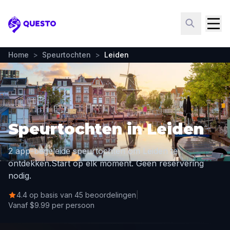
Questo
Home
>
Speurtochten
>
Leiden
Speurtochten in Leiden
2 app-begeleide speurtochten om Leiden te
ontdekken.
Start op elk moment. Geen reservering
nodig.
4.4 op basis van 45 beoordelingen
|
Vanaf $9.99 per persoon