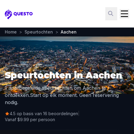
Questo
Home
>
Speurtochten
>
Aachen
Speurtochten in Aachen
1 app-begeleide speurtochten om Aachen te
ontdekken.
Start op elk moment. Geen reservering
nodig.
4.5 op basis van 16 beoordelingen
|
Vanaf $9.99 per persoon