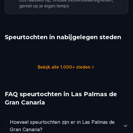
geniet op je eigen tempo
Speurtochten in nabijgelegen steden
Garachico
Funchal
Lagos
Faro
Cádiz
Chiclana de la Frontera
1 tochten
2 tochten
1 tochten
1 tochten
4 tochten
1 tochten
Bekijk alle 1.000+ steden
FAQ speurtochten in Las Palmas de
Gran Canaria
Hoeveel speurtochten zijn er in Las Palmas de
Gran Canaria?