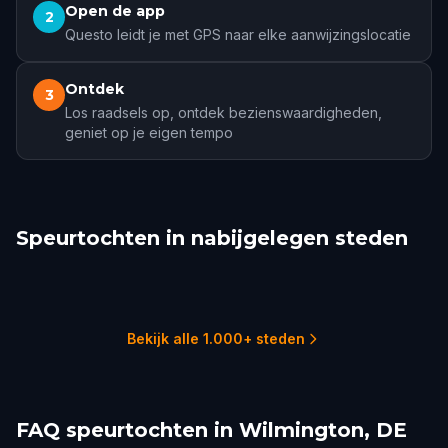
Open de app
2
Questo leidt je met GPS naar elke aanwijzingslocatie
Ontdek
3
Los raadsels op, ontdek bezienswaardigheden,
geniet op je eigen tempo
Speurtochten in nabijgelegen steden
Philadelphia
Vineland
Dover
Lancaster, PA
Reading
Lambertville
22 tochten
1 tochten
1 tochten
2 tochten
2 tochten
1 tochten
Bekijk alle 1.000+ steden
FAQ speurtochten in Wilmington, DE